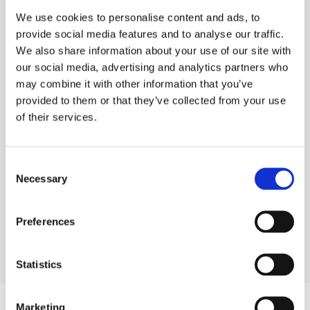
We use cookies to personalise content and ads, to
Envía este mensaje con el cupón a tus mistades
provide social media features and to analyse our traffic.
y família y así también podrán disfrutar de su
descuento.
We also share information about your use of our site with
our social media, advertising and analytics partners who
may combine it with other information that you’ve
Invia il buono come preferisci:
provided to them or that they’ve collected from your use
Envíalo como prefieras: tienes tiempo hasta el
of their services.
31 de Febrero
Consent
Necessary
Selection
Preferences
Envia su
Envia per
Envia su
WhatsApp
Email
Messenger
Statistics
Marketing