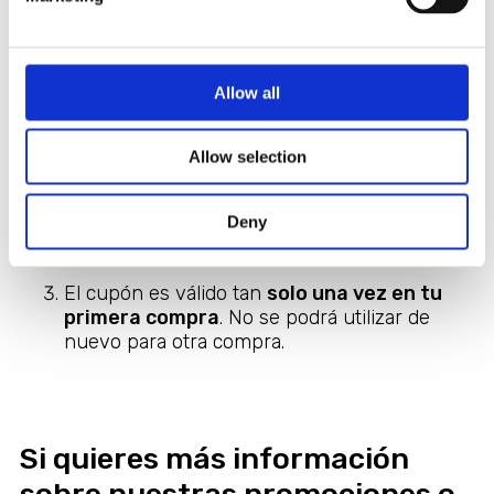
3 simples reglas:
Los cupones no se pueden acumular. El
Allow all
descuento es válido
una sola vez por
persona
.
Allow selection
Se puede utilizar el cupón
hasta el 31 de
Febrero
. Una vez transcurrido el período de
vigencia, el cupón pierde su validez y no se
Deny
podrá hacer efectivo.
El cupón es válido tan
solo una vez en tu
primera compra
. No se podrá utilizar de
nuevo para otra compra.
Si quieres más información