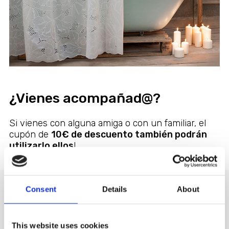
¿Vienes acompañad@?
Si vienes con alguna amiga o con un familiar, el
cupón de
10€ de descuento también podrán
utilizarlo ellos
!
Consent
Details
About
Tu también puedes regalar un
cupón de 10€ a un amig@
This website uses cookies