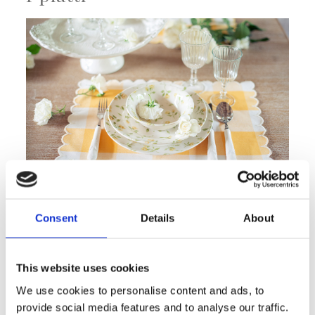
Dopo i colori e i tessuti per preparare la
Consent
Details
About
tavola è Pasqua, è venuto il momento di
scegliere i piatti in base al mood decorativo
che preferite. Per farlo, vi proponiamo
due
This website uses cookies
servizi di ceramica
dal respiro primaverile:
We use cookies to personalise content and ads, to
i
piatti “Floret full yellow”
: versione in
provide social media features and to analyse our traffic.