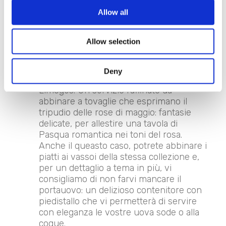
rappresentano una delle novità del
nostro
catalogo primavera estate 2022
Allow all
nonché la scelta ideale se amate le
ceramiche dall’aria rétro o cercate dei
Allow selection
piatti da tenere anche in esposizione. Il
loro disegno floreale, la forma smerlata e
il profilo dorato, infatti, ricordano molto
Deny
da vicino le antiche porcellane di
Limoges. Un servizio raffinato da
abbinare a tovaglie che esprimano il
tripudio delle rose di maggio: fantasie
delicate, per allestire una tavola di
Pasqua romantica nei toni del rosa.
Anche il queasto caso, potrete abbinare i
piatti ai vassoi della stessa collezione e,
per un dettaglio a tema in più, vi
consigliamo di non farvi mancare il
portauovo: un delizioso contenitore con
piedistallo che vi permetterà di servire
con eleganza le vostre uova sode o alla
coque.