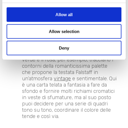
carta da parati dal fondo scuro mette in
rilievo le forme arrotondate e lo
Allow all
schienale con lavorazione capitonné di
questo sofà color avorio.
I
richiami cromatici
sono ideali per
Allow selection
vivacizzare la tua stanza con degli
abbinamenti di colore tra le
pareti
decorate
, il tessuto del tuo capitonné, la
Deny
biancheria per la casa e gli accessori. Il
verde e il rosa, per esempio, tracciano i
contorni della romanticissima palette
che propone la testata Falstaff in
un’atmosfera
vintage
e sentimentale. Qui
è una carta telata a fantasia a fare da
sfondo e fornire molti richiami cromatici
in veste di sfumature, ma al suo posto
puoi decidere per una serie di quadri
tono su tono, coordinare il colore delle
tende e così via.