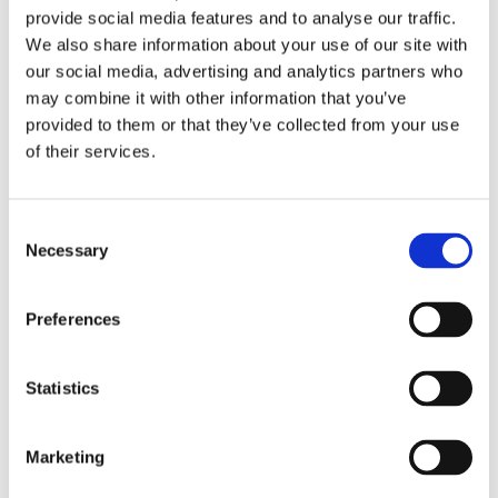
Giochi di colore tra
provide social media features and to analyse our traffic.
We also share information about your use of our site with
pareti, testate e sofà
our social media, advertising and analytics partners who
may combine it with other information that you’ve
Uno dei modi per esaltare il capitonné è
provided to them or that they’ve collected from your use
quello di studiare
la decorazione o la
of their services.
tinteggiatura della parete retrostante
il
tuo letto o il tuo divano creando dei contrasti
o dei richiami cromatici. Entriamo nel merito
Consent
di queste due alternative.
Necessary
Selection
Il
contrasto di colore
svolge un ruolo
fondamentale quando desideri porre
Preferences
l’accento sul pezzo forte della tua
collezione capitonné. Nel caso della
testata Falstaff, per esempio, una parete
Statistics
luminosa in tinta unita e impreziosita da
stucchi fa da contraltare al rosa acceso
Marketing
del velluto capitonné. Mentre nel caso
del divano della collezione Dimorae, una