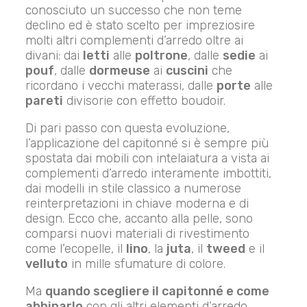
conosciuto un successo che non teme
declino ed è stato scelto per impreziosire
molti altri complementi d’arredo oltre ai
divani: dai
letti
alle
poltrone
, dalle
sedie
ai
pouf
, dalle
dormeuse
ai
cuscini
che
ricordano i vecchi materassi, dalle
porte
alle
pareti
divisorie con effetto boudoir.
Di pari passo con questa evoluzione,
l’applicazione del capitonné si è sempre più
spostata dai mobili con intelaiatura a vista ai
complementi d’arredo interamente imbottiti,
dai modelli in stile classico a numerose
reinterpretazioni in chiave moderna e di
design. Ecco che, accanto alla pelle, sono
comparsi nuovi materiali di rivestimento
come l’ecopelle, il
lino
, la
juta
, il
tweed
e il
velluto
in mille sfumature di colore.
Ma
quando scegliere il capitonné e come
abbinarlo
con gli altri elementi d’arredo