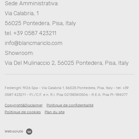
Sede Amministrativa:
Via Calabria, 1
56025 Pontedera, Pisa, Italy
tel. +39 0587 423211
info@blancmariclo.com
Showroom:
Via Del Mulinaccio 2, 56025 Pontedera, Pisa, Italy
Federighi 1926 Spa - Via Calabria 1, 56025 Pontedera, Pisa, Italy - tel. +39
0587 423211 - P.I./C.F. e n. R.I. Pisa 02138340506 - R.E.A. Pisa PI-184077
Copyright&Disclaimer
Politique de confidentialité
Politique de cookies
Plan du site
Websolute