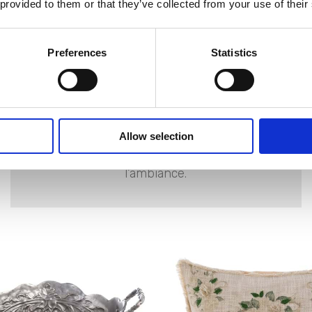
 provided to them or that they’ve collected from your use of their
Valorisez la lumière naturelle :
assiettes en céramique décorée,
lanternes en fer, photophores :
Preferences
Statistics
chaque élément contribue à créer
l’ambiance.
Soyez attentif aux détails :
assiettes en céramique décorée,
Allow selection
lanternes en fer, photophores :
chaque élément contribue à créer
l’ambiance.