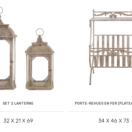
SET 2 LANTERNE
PORTE-REVUES EN FER (PLATEA
32 X 21 X 69
34 X 46 X 73