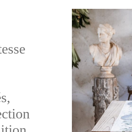
tesse
s,
ection
ition.