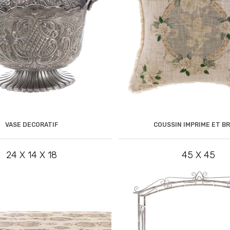
VASE DECORATIF
COUSSIN IMPRIME ET B
24 X 14 X 18
45 X 45