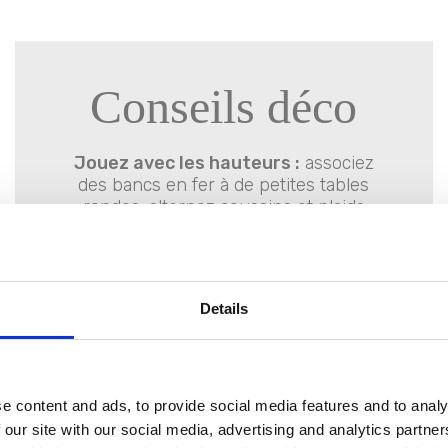
Conseils déco
Jouez avec les hauteurs :
associez
des bancs en fer à de petites tables
rondes, alternez coussins et plaids
pour un effet détendu et accueillant.
Choisissez des tons neutres :
du
beige au gris, pour mettre en valeur la
Details
matière du fer et le raffinement des
motifs textiles.
Décorez avec des fleurs de saison :
renoncules, jacinthes et branches de
e content and ads, to provide social media features and to analy
fleurs de pêcher dans des vases
 our site with our social media, advertising and analytics partn
transparents ou des pichets rétro.