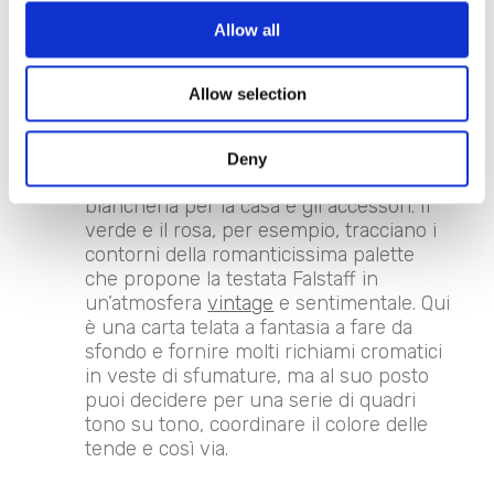
carta da parati dal fondo scuro mette in
Allow all
rilievo le forme arrotondate e lo
schienale con lavorazione capitonné di
questo sofà color avorio.
Allow selection
I
richiami cromatici
sono ideali per
vivacizzare la tua stanza con degli
abbinamenti di colore tra le
pareti
Deny
decorate
, il tessuto del tuo capitonné, la
biancheria per la casa e gli accessori. Il
verde e il rosa, per esempio, tracciano i
contorni della romanticissima palette
che propone la testata Falstaff in
un’atmosfera
vintage
e sentimentale. Qui
è una carta telata a fantasia a fare da
sfondo e fornire molti richiami cromatici
in veste di sfumature, ma al suo posto
puoi decidere per una serie di quadri
tono su tono, coordinare il colore delle
tende e così via.