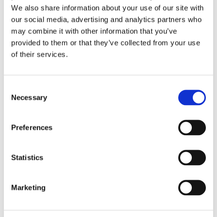
Giochi di colore tra
We also share information about your use of our site with
our social media, advertising and analytics partners who
pareti, testate e sofà
may combine it with other information that you’ve
provided to them or that they’ve collected from your use
Uno dei modi per esaltare il capitonné è
of their services.
quello di studiare
la decorazione o la
tinteggiatura della parete retrostante
il
tuo letto o il tuo divano creando dei contrasti
Consent
o dei richiami cromatici. Entriamo nel merito
Necessary
Selection
di queste due alternative.
Il
contrasto di colore
svolge un ruolo
Preferences
fondamentale quando desideri porre
l’accento sul pezzo forte della tua
Statistics
collezione capitonné. Nel caso della
testata Falstaff, per esempio, una parete
luminosa in tinta unita e impreziosita da
Marketing
stucchi fa da contraltare al rosa acceso
del velluto capitonné. Mentre nel caso
del divano della collezione Dimorae, una