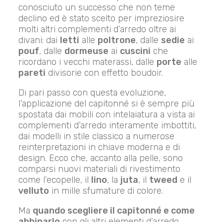
conosciuto un successo che non teme
declino ed è stato scelto per impreziosire
molti altri complementi d’arredo oltre ai
divani: dai
letti
alle
poltrone
, dalle
sedie
ai
pouf
, dalle
dormeuse
ai
cuscini
che
ricordano i vecchi materassi, dalle
porte
alle
pareti
divisorie con effetto boudoir.
Di pari passo con questa evoluzione,
l’applicazione del capitonné si è sempre più
spostata dai mobili con intelaiatura a vista ai
complementi d’arredo interamente imbottiti,
dai modelli in stile classico a numerose
reinterpretazioni in chiave moderna e di
design. Ecco che, accanto alla pelle, sono
comparsi nuovi materiali di rivestimento
come l’ecopelle, il
lino
, la
juta
, il
tweed
e il
velluto
in mille sfumature di colore.
Ma
quando scegliere il capitonné e come
abbinarlo
con gli altri elementi d’arredo