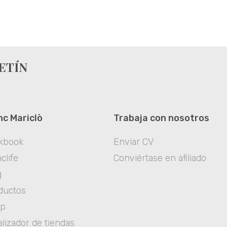
ETÍN
nc Mariclò
Trabaja con nosotros
kbook
Enviar CV
clife
Conviértase en afiliado
g
ductos
op
lizador de tiendas