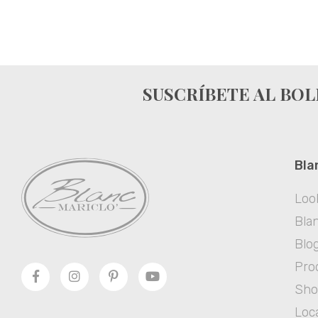
SUSCRÍBETE AL BOL
Bla
Loo
Blan
Blo
Pro
Sh
Loca