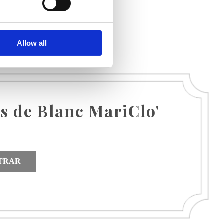
Allow all
as de Blanc MariClo'
TRAR