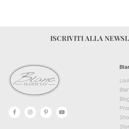
ISCRIVITI ALLA NEWS
Bla
Loo
Blan
Blo
Prod
Sh
Sto