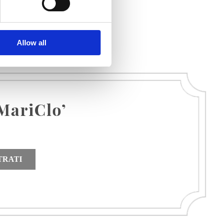
Allow all
MariClo’
TRATI