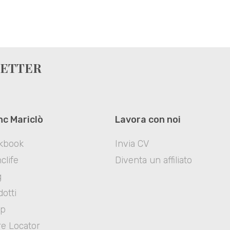
LETTER
nc Mariclò
Lavora con noi
kbook
Invia CV
clife
Diventa un affiliato
g
otti
op
re Locator