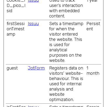
COOKIE_I
Issuu
Used to track
1 year
D_pico_l
user’s interaction
sid
with embedded
content.
firstSessi
Issuu
Sets a timestamp
Persist
onTimest
for when the
ent
amp
visitor entered
the website. This
is used for
analytical
purposes on the
website.
guest
JotForm
Registers data on
1
visitors' website-
month
behaviour. This is
used for internal
analysis and
website
optimization.