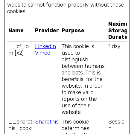
website cannot function properly without these
cookies.
Maximum
Name
Provider
Purpose
Storage
Duration
__cf_b
LinkedIn
This cookie is
1 day
m [x2]
Vimeo
used to
distinguish
between humans
and bots. This is
beneficial for the
website, in order
to make valid
reports on the
use of their
website.
__sharet
Sharethis
This cookie
Sessio
his_cooki
determines
n