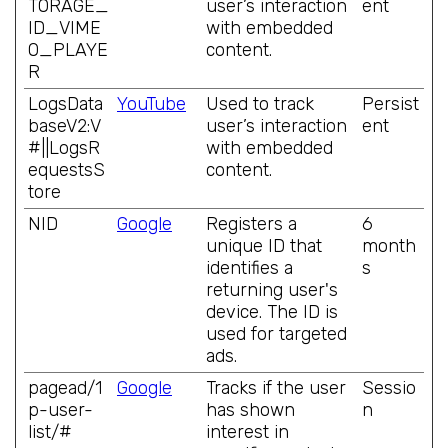
TORAGE_
user’s interaction
ent
ID_VIME
with embedded
O_PLAYE
content.
R
LogsData
YouTube
Used to track
Persist
baseV2:V
user’s interaction
ent
#||LogsR
with embedded
equestsS
content.
tore
NID
Google
Registers a
6
unique ID that
month
identifies a
s
returning user's
device. The ID is
used for targeted
ads.
pagead/1
Google
Tracks if the user
Sessio
p-user-
has shown
n
list/#
interest in