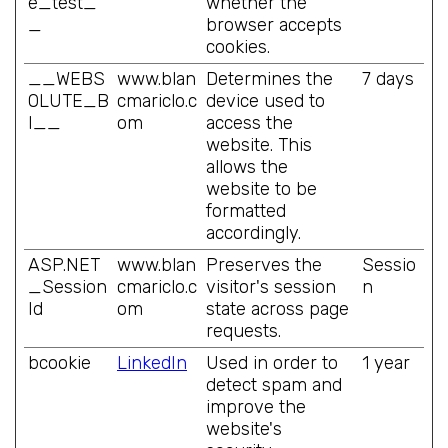
e_test_
whether the
_
browser accepts
cookies.
__WEBS
www.blan
Determines the
7 days
OLUTE_B
cmariclo.c
device used to
I__
om
access the
website. This
allows the
website to be
formatted
accordingly.
ASP.NET
www.blan
Preserves the
Sessio
_Session
cmariclo.c
visitor's session
n
Id
om
state across page
requests.
bcookie
LinkedIn
Used in order to
1 year
detect spam and
improve the
website's