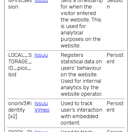
isFirstSes
Issuu
Sets a timestamp
Sessio
sion
for when the
n
visitor entered
the website. This
is used for
analytical
purposes on the
website.
LOCAL_S
Issuu
Registers
Persist
TORAGE_
statistical data on
ent
ID_pico_
users' behaviour
lsid
on the website.
Used for internal
analytics by the
website operator.
orionV3#i
Issuu
Used to track
Persist
dentity
Vimeo
user’s interaction
ent
[x2]
with embedded
content.