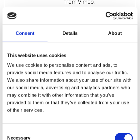
from Vimeo.
sync_acti
Vimeo
Contains data on
Persist
ve
visitor's video-
ent
content
preferences -
Consent
Details
About
This allows the
website to
remember
This website uses cookies
parameters such
We use cookies to personalise content and ads, to
as preferred
provide social media features and to analyse our traffic.
volume or video
quality. The
We also share information about your use of our site with
service is
our social media, advertising and analytics partners who
provided by
may combine it with other information that you’ve
Vimeo.com.
provided to them or that they’ve collected from your use
of their services.
ypsessio
Yumpu
Stores a unique
1 day
n
ID string for each
chat-box session.
This allows the
Consent
Necessary
website-support
Selection