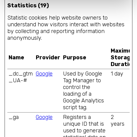
Statistics (19)
Statistic cookies help website owners to
understand how visitors interact with websites
by collecting and reporting information
anonymously.
Maximum
Name
Provider
Purpose
Storage
Duration
_dc_gtm
Google
Used by Google
1 day
_UA-#
Tag Manager to
control the
loading of a
Google Analytics
script tag.
_ga
Google
Registers a
2
unique ID that is
years
used to generate