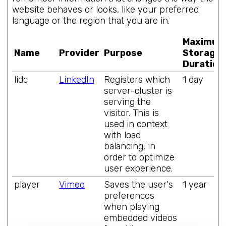
website behaves or looks, like your preferred
language or the region that you are in.
Maximum
Name
Provider
Purpose
Storage
Duration
lidc
LinkedIn
Registers which
1 day
server-cluster is
serving the
visitor. This is
used in context
with load
balancing, in
order to optimize
user experience.
player
Vimeo
Saves the user's
1 year
preferences
when playing
embedded videos