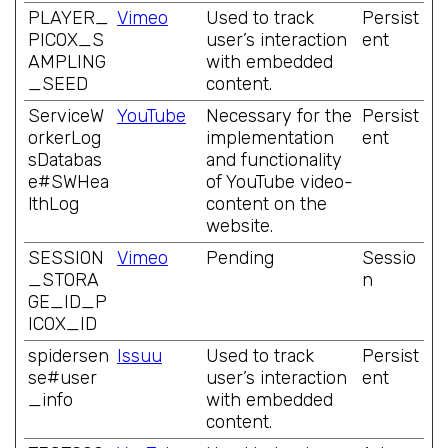
PLAYER_
Vimeo
Used to track
Persist
PICOX_S
user’s interaction
ent
AMPLING
with embedded
_SEED
content.
ServiceW
YouTube
Necessary for the
Persist
orkerLog
implementation
ent
sDatabas
and functionality
e#SWHea
of YouTube video-
lthLog
content on the
website.
SESSION
Vimeo
Pending
Sessio
_STORA
n
GE_ID_P
ICOX_ID
spidersen
Issuu
Used to track
Persist
se#user
user’s interaction
ent
_info
with embedded
content.