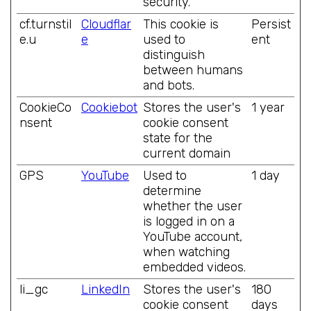
security.
cf.turnstil
Cloudflar
This cookie is
Persist
e.u
e
used to
ent
distinguish
between humans
and bots.
CookieCo
Cookiebot
Stores the user's
1 year
nsent
cookie consent
state for the
current domain
GPS
YouTube
Used to
1 day
determine
whether the user
is logged in on a
YouTube account,
when watching
embedded videos.
li_gc
LinkedIn
Stores the user's
180
cookie consent
days