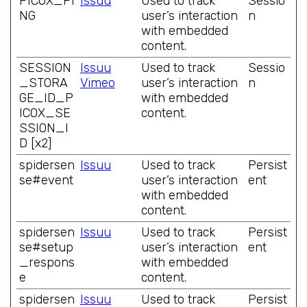
PICOX_PI
Issuu
Used to track
Sessio
NG
user’s interaction
n
with embedded
content.
SESSION
Issuu
Used to track
Sessio
_STORA
Vimeo
user’s interaction
n
GE_ID_P
with embedded
ICOX_SE
content.
SSION_I
D [x2]
spidersen
Issuu
Used to track
Persist
se#event
user’s interaction
ent
with embedded
content.
spidersen
Issuu
Used to track
Persist
se#setup
user’s interaction
ent
_respons
with embedded
e
content.
spidersen
Issuu
Used to track
Persist