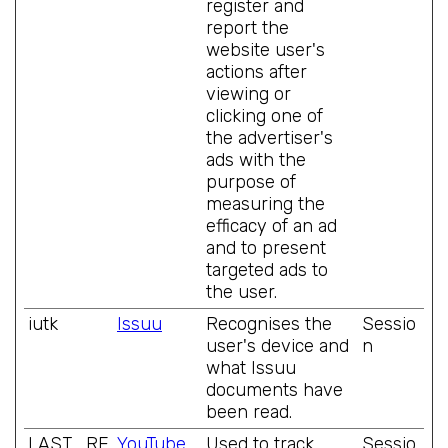
register and
report the
website user's
actions after
viewing or
clicking one of
the advertiser's
ads with the
purpose of
measuring the
efficacy of an ad
and to present
targeted ads to
the user.
iutk
Issuu
Recognises the
Sessio
user's device and
n
what Issuu
documents have
been read.
LAST_RE
YouTube
Used to track
Sessio