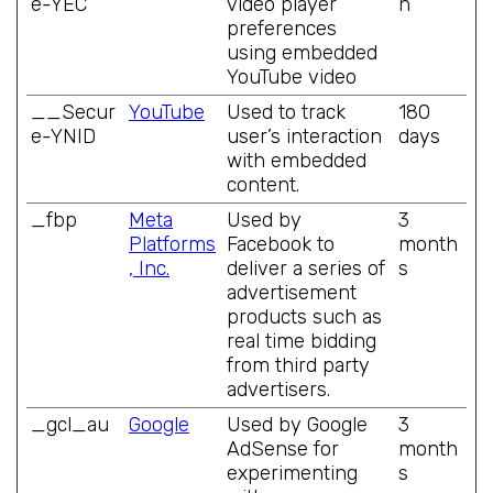
e-YEC
video player
n
preferences
using embedded
YouTube video
__Secur
YouTube
Used to track
180
e-YNID
user’s interaction
days
with embedded
content.
_fbp
Meta
Used by
3
Platforms
Facebook to
month
, Inc.
deliver a series of
s
advertisement
products such as
real time bidding
from third party
advertisers.
_gcl_au
Google
Used by Google
3
AdSense for
month
experimenting
s