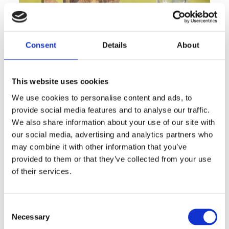
Consent
Details
About
This website uses cookies
We use cookies to personalise content and ads, to
provide social media features and to analyse our traffic.
We also share information about your use of our site with
Un brunch in stile
our social media, advertising and analytics partners who
may combine it with other information that you’ve
bistrot
provided to them or that they’ve collected from your use
of their services.
L’ultima apparecchiatura, decisamente più
essenziale ma sempre in stile shabby,
prevede l’uso di
tovagliette all’americana
Consent
bianche
da combinare con piatti
ton sur ton
.
Necessary
Selection
Se lo spazio è ridotto, il consiglio è di favorire