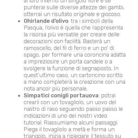
al loro interno un singolo fiore e se
punterai sulle diverse altezze dei gambi,
otterrai un risultato originale e giocoso.
Ghirlande d’olivo
: tra i simboli della
Pasqua, l’olivo è quella che rappresenta
la risorsa più versatile per creare delle
decorazioni con facilità. Basterà un
ramoscello, del fil di ferro e un po’ di
spago, per formare una coroncina adatta
a impreziosire un porta candele o a
svolgere la funzione di segnaposto. In
quest’ultimo caso, un cartoncino scritto
a mano completerà la creazione con una
nota ancor più personale.
Simpatici conigli portauova
: potrai
crearli con un tovagliolo, un uovo del
nastro di raso seguendo passo passo le
indicazioni di uno dei nostri video
tutorial. Riassumiamo alcuni passaggi.
Piega il tovagliolo a metà e forma un
triangolo, inizia a ripiegare il tessuto su