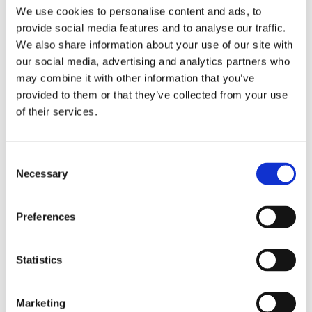
Le nozze di Figaro
non possa adattarsi
We use cookies to personalise content and ads, to
anche nelle camere di un appartamento
provide social media features and to analyse our traffic.
cittadino. Qui contribuirà a donare armonia e
We also share information about your use of our site with
freschezza alla stanza con l’aggiunta del tocco
our social media, advertising and analytics partners who
romantico dato dalla stampa a rose.
may combine it with other information that you’ve
Da scegliere se hai una camera con mobili
provided to them or that they’ve collected from your use
decapati, se ami le fantasie classiche e ti
of their services.
piace giocare con le sfumature del panna, del
verde acqua o del salvia.
Consent
Necessary
Selection
5. Boheme
Preferences
Statistics
Marketing