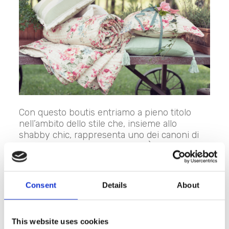
Con questo boutis entriamo a pieno titolo
nell’ambito dello stile che, insieme allo
shabby chic, rappresenta uno dei canoni di
Blanc MariClo’: il
country chic
. È country il
tessuto che abbina
rose e righe
. È country
l’orlo smerlato. Sono country i colori che
alternano gradazioni tenui di rosa al panna e
Consent
Details
About
al verde acqua.
Ma se è vero che richiama le atmosfere delle
This website uses cookies
case di campagna, non è detto che
il boutis