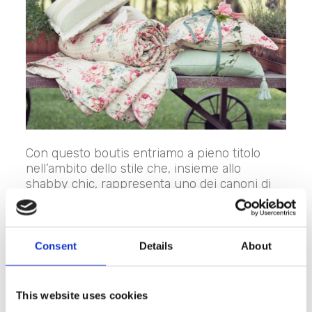
Con questo boutis entriamo a pieno titolo
nell’ambito dello stile che, insieme allo
shabby chic, rappresenta uno dei canoni di
Blanc MariClo’: il
country chic
. È country il
tessuto che abbina
rose e righe
. È country
l’orlo smerlato. Sono country i colori che
alternano gradazioni tenui di rosa al panna e
Consent
Details
About
al verde acqua.
Ma se è vero che richiama le atmosfere delle
This website uses cookies
case di campagna, non è detto che
il boutis