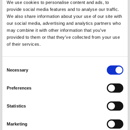
We use cookies to personalise content and ads, to
Le nozze di Figaro
non possa adattarsi
anche nelle camere di un appartamento
provide social media features and to analyse our traffic.
cittadino. Qui contribuirà a donare armonia e
We also share information about your use of our site with
freschezza alla stanza con l’aggiunta del tocco
our social media, advertising and analytics partners who
romantico dato dalla stampa a rose.
may combine it with other information that you’ve
provided to them or that they’ve collected from your use
Da scegliere se hai una camera con mobili
of their services.
decapati, se ami le fantasie classiche e ti
piace giocare con le sfumature del panna, del
verde acqua o del salvia.
Consent
Necessary
Selection
5. Boheme
Preferences
Statistics
Marketing