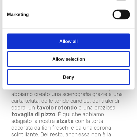
Marketing
Che si tratti di un banchetto in piena regola,
di un wedding party o di un matrimonio in
stile cocktail, il
taglio della torta
costituisce
uno dei momenti più suggestivi e fotografati.
Allow all
Anche per questo è importante riservare alla
wedding cake una collocazione e un
Allow selection
allestimento di riguardo: un tavolo facilmente
visibile dagli invitati e adeguato allo stile delle
nozze.
Deny
Per un matrimonio romantico, ad esempio,
abbiamo creato una scenografia grazie a una
carta telata, delle tende candide, dei tralci di
edera, un
tavolo rotondo
e una preziosa
tovaglia di pizzo
. È qui che abbiamo
adagiato la nostra
alzata
con la torta
decorata da fiori freschi e da una corona
scintillante. Del resto, anch’essa non è la