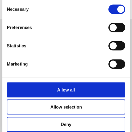
Consent
Necessary
Selection
Preferences
REGISTRIEREN SIE SICH FÜR DEN
NEWSLETTER
Statistics
REGISTRIEREN
Marketing
Allow all
Allow selection
Deny