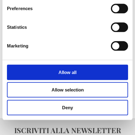
Preferences
Statistics
Registrati come rivenditore
Blanc MariClo’
Marketing
E-Mail
Allow all
REGISTRATI
Allow selection
Deny
ISCRIVITI ALLA NEWSLETTER