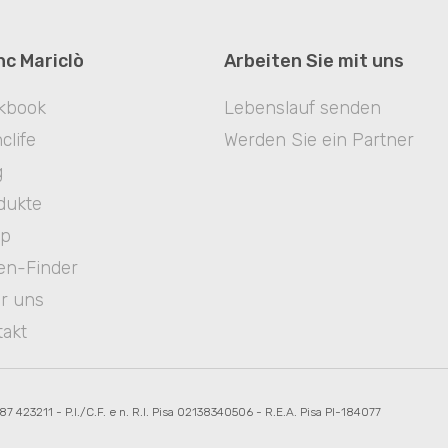
nc Mariclò
Arbeiten Sie mit uns
kbook
Lebenslauf senden
clife
Werden Sie ein Partner
g
dukte
op
en-Finder
r uns
takt
587 423211 - P.I./C.F. e n. R.I. Pisa 02138340506 - R.E.A. Pisa PI-184077