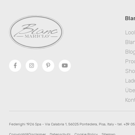
Bla
Loo
Blan
Blo
Pro
Sh
Lad
Übe
Kon
Federighi 1926 Spa - Via Calabria 1, 56025 Pontedera, Pisa, Italy - tel. +39 0
Copyright&Disclaimer
Datenschutz
Cookie Policy
Sitemap