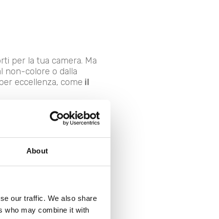
rti per la tua camera. Ma
al non-colore o dalla
 per eccellenza, come
il
no note di giallo o di
tano note di blu o di verde;
omie delicate e luminose
About
turate abbinate al grigio.
di bianco, beige, grigio che
ensa alle sensazioni che
se our traffic. We also share
te? Gioca con diverse
ers who may combine it with
ggiungi dei colori neutri