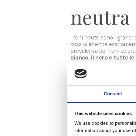
neutra 
I toni neutri sono i grandi
cosa si intende esattamen
prevalenza del non-colore 
bianco, il nero e tutte l
colori neutri caldi
, 
marrone;
colori neutri freddi
,
toni neutri pastello
Consent
abbinate al bianco;
toni neutri polveros
This website uses cookies
Per creare la tua palette id
preferisci e fai che una ra
We use cookies to personalis
desideri suscitare nella tu
information about your use of
gradazioni di colori neutri 