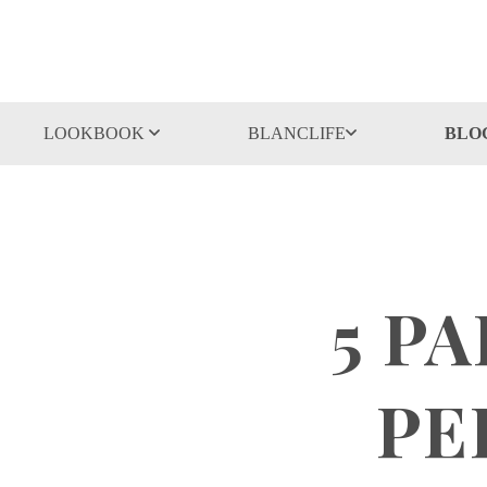
LOOKBOOK
BLANCLIFE
BLO
5 P
PE