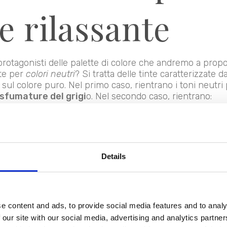
e rilassante
 protagonisti delle palette di colore che andremo a propo
te per
colori neutri
? Si tratta delle tinte caratterizzate d
sul colore puro. Nel primo caso, rientrano i toni neutri
e sfumature del grigi
o. Nel secondo caso, rientrano:
come l’avorio, il beige, il sabbia o il tortora, che presenta
 come il carta da zucchero, il salvia o l’oliva, che presen
, come il verde menta o il rosa confetto, risultato di cr
Details
i
, come il rosa cipria o il malva, risultato di cromie desa
eale di colori neutri e riposanti, basati sulla gradazione 
ppresenti la tonalità prevalente nel tuo ambiente. Poi p
e content and ads, to provide social media features and to analy
a camera. Ami il senso di intimità e le atmosfere rilassa
 our site with our social media, advertising and analytics partn
caldi. Preferisci la raffinatezza o le atmosfere vintage? A