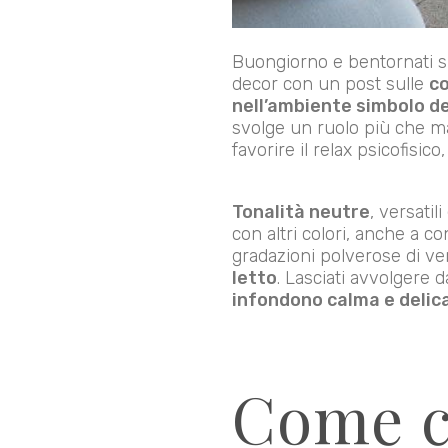
Buongiorno e bentornati sul
decor con un post sulle
co
nell’ambiente simbolo de
svolge un ruolo più che ma
favorire il relax psicofisic
Tonalità neutre
, versatil
con altri colori, anche a co
gradazioni polverose di ve
letto
. Lasciati avvolgere d
infondono calma e delic
Come c