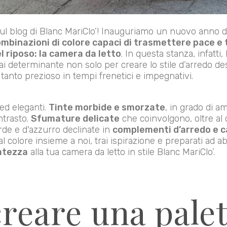
 blog di Blanc MariClo’! Inauguriamo un nuovo anno di ar
mbinazioni di colore capaci di trasmettere pace e t
l riposo: la camera da letto
. In questa stanza, infatti, 
i determinante non solo per creare lo stile d’arredo d
o, tanto prezioso in tempi frenetici e impegnativi.
i ed eleganti.
Tinte morbide e smorzate
, in grado di a
ntrasto.
Sfumature delicate
che coinvolgono, oltre al 
rde e d'azzurro declinate in
complementi d’arredo e cap
al colore insieme a noi, trai ispirazione e preparati ad a
atezza
alla tua camera da letto in stile Blanc MariClo’.
reare una palet