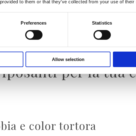
 provided to them or that they’ve collected from your use of their
sizione
una base ideale
per tutte le tue scelte di interi
Preferences
Statistics
 Se poi sei in cerca di uno o più consigli sul tema, ecco
celto per una camera da letto rilassante e chic.
Allow selection
 riposanti per la tua
bbia e color tortora