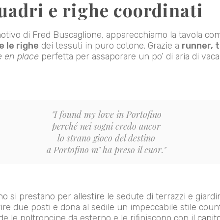
uadri e righe coordinati
motivo di Fred Buscaglione, apparecchiamo la tavola c
e le righe
dei tessuti in puro cotone. Grazie a
runner, t
 en place
perfetta per assaporare un po’ di aria di vac
"I found my love in Portofino
perché nei sogni credo ancor
lo strano gioco del destino
a Portofino m’ ha preso il cuor."
ino si prestano per allestire le sedute di terrazzi e giardi
re due posti e dona al sedile un impeccabile stile count
 le poltroncine da esterno e le rifiniscono con il
capit