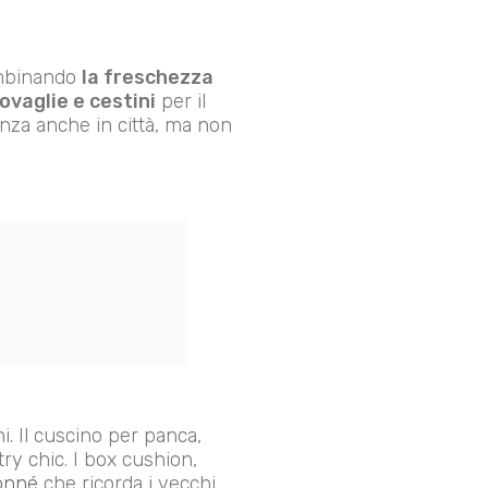
ombinando
la freschezza
ovaglie e cestini
per il
anza anche in città, ma non
ni. Il cuscino per panca,
ry chic. I box cushion,
onné
che ricorda i vecchi