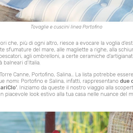
Tovaglie e cuscini linea Portofino
ri che, più di ogni altro, riesce a evocare la voglia d’es
nite sfumature del mare, alle magliette a righe, alla schiu
escatori, agli ombrelloni, a certe ceramiche d’artigianato
 balneari d’Italia.
Torre Canne, Portofino, Salina… La lista potrebbe essere 
ue nomi: Portofino e Salina, infatti, rappresentano
due c
ariClo’
. Iniziamo da queste il nostro viaggio alla scoperta
n piacevole look estivo alla tua casa nelle nuance del m