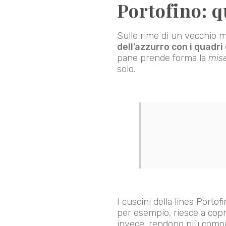
Portofino: q
Sulle rime di un vecchio 
dell’azzurro con i quadri 
pane prende forma la
mise
solo.
I cuscini della linea Portof
per esempio, riesce a copri
invece, rendono più comode