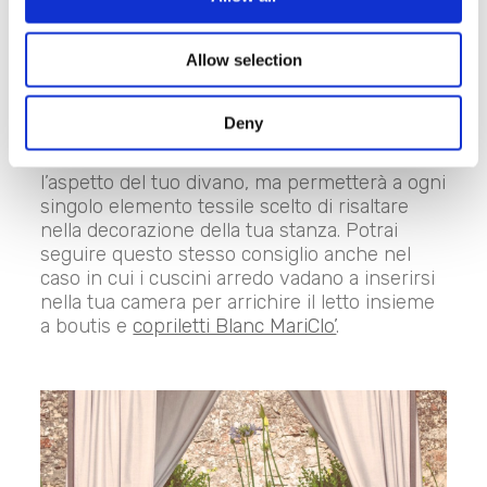
per richiamare i colori della sabbia e il
desiderio di relax.
Allow selection
In entrambi i casi, il nostro consiglio è quello
di
intervallare i cuscini in tessuto
Deny
stampato o ricamato con cuscini a tinta
unita
: una soluzione che non solo cambierà
l’aspetto del tuo divano, ma permetterà a ogni
singolo elemento tessile scelto di risaltare
nella decorazione della tua stanza. Potrai
seguire questo stesso consiglio anche nel
caso in cui i cuscini arredo vadano a inserirsi
nella tua camera per arrichire il letto insieme
a boutis e
copriletti Blanc MariClo’
.