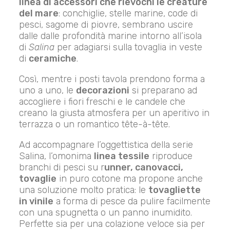
linea di accessori che rievochi le creature
del mare
: conchiglie, stelle marine, code di
pesci, sagome di piovre, sembrano uscire
dalle dalle profondità marine intorno all’isola
di
Salina
per adagiarsi sulla tovaglia in veste
di
ceramiche
.
Così, mentre i posti tavola prendono forma a
uno a uno, le
decorazioni
si preparano ad
accogliere i fiori freschi e le candele che
creano la giusta atmosfera per un aperitivo in
terrazza o un romantico tête-à-tête.
Ad accompagnare l’oggettistica della serie
Salina, l’omonima
linea tessile
riproduce
branchi di pesci su r
unner, canovacci,
tovaglie
in puro cotone ma propone anche
una soluzione molto pratica: le
tovagliette
in vinile
a forma di pesce da pulire facilmente
con una spugnetta o un panno inumidito.
Perfette sia per una colazione veloce sia per