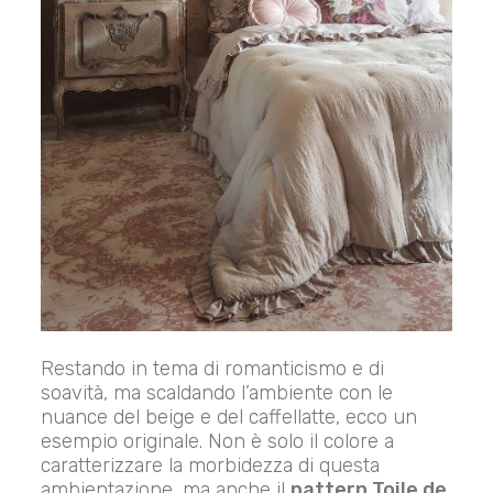
Restando in tema di romanticismo e di
soavità, ma scaldando l’ambiente con le
nuance del beige e del caffellatte, ecco un
esempio originale. Non è solo il colore a
caratterizzare la morbidezza di questa
ambientazione, ma anche il
pattern Toile de