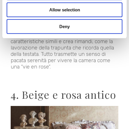
L’esempio di questa palette è una camera
total white dove, alla grazia degli
arredi nei
Allow selection
toni chiari
si abbina un
set di biancheria
color rosa tenue
formato da una trapunta e
Deny
dai sui cuscini coordinati. Tutto è essenziale
ma al tempo stesso ricercato. Tutto ha
caratteristiche simili e crea rimandi, come la
lavorazione della trapunta che ricorda quella
della testata. Tutto trasmette un senso di
pacata serenità per vivere la camera come
una “vie en rose”.
4. Beige e rosa antico