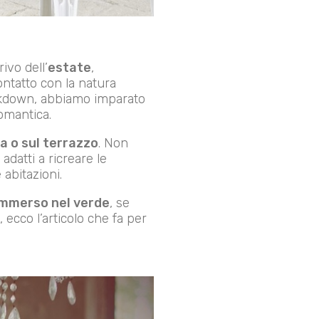
ivo dell’
estate
,
ontatto con la natura
lockdown, abbiamo imparato
omantica.
a o sul terrazzo
. Non
 adatti a ricreare le
abitazioni.
 immerso nel verde
, se
 ecco l’articolo che fa per