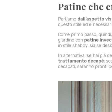
Patine che c
Partiamo
dall’aspetto vi
questo stile ed è necessari
Come primo passo, quindi, d
giardino con
patine
invec
in stile shabby, sia se des
In alternativa, se hai già 
trattamento decapé
: sc
decapati, saranno pronti p