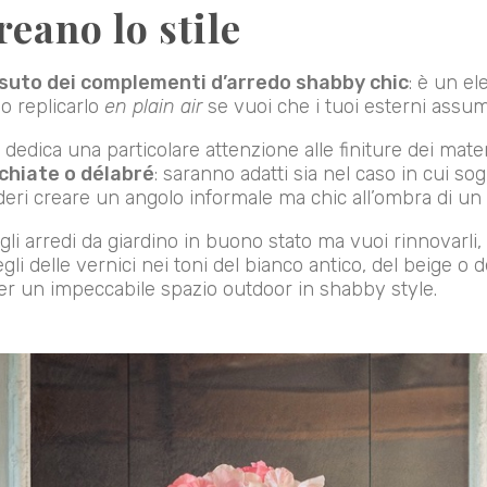
reano lo stile
ssuto dei complementi d’arredo shabby chic
: è un e
o replicarlo
en plain air
se vuoi che i tuoi esterni assum
edica una particolare attenzione alle finiture dei materi
chiate o délabré
: saranno adatti sia nel caso in cui so
ideri creare un angolo informale ma chic all’ombra di un 
degli arredi da giardino in buono stato ma vuoi rinnovarli
egli delle vernici nei toni del bianco antico, del beige o d
er un impeccabile spazio outdoor in shabby style.