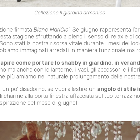
Collezione
Il giardino armonico
zione firmata
Blanc MariClo’
! Se giugno rappresenta l’arr
ta stagione sfruttando a pieno il senso di relax e di c
. Sono stati la nostra risorsa vitale durante i mesi del 
i abbiamo immaginati arredati in maniera funzionale ma r
apire come portare lo shabby in giardino, in verand
no ma anche con le lanterne, i vasi, gli accessori e i fiori
 che più amiamo nel naturale prolungamento delle nostre 
 un po’ disadorno, se vuoi allestire un
angolo di stile
 charme alla porta finestra affacciata sul tuo terrazzino,
ispirazione del mese di giugno!