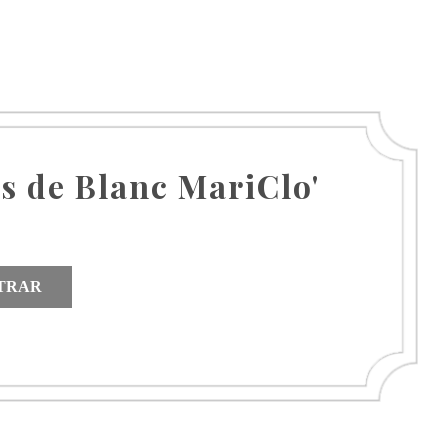
as de Blanc MariClo'
TRAR