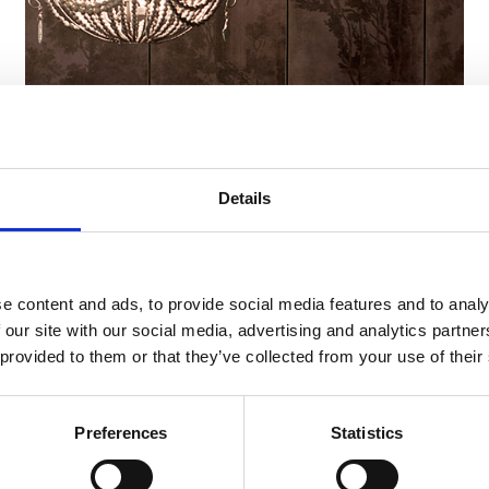
Details
19/04/2018 -
Brochure
Lookbook Blanc MariClò
A/W 2017
e content and ads, to provide social media features and to analy
 our site with our social media, advertising and analytics partn
 provided to them or that they’ve collected from your use of their
New romantic, papeles pintados y borlas
antiguas. Lujo refinado, en contraste entre
nuevas tendencias y antigüedades.
Preferences
Statistics
Descubra más