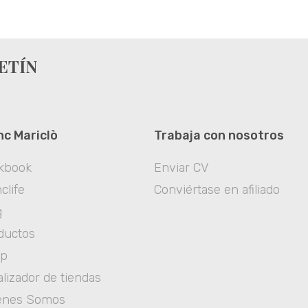
ETÍN
nc Mariclò
Trabaja con nosotros
kbook
Enviar CV
clife
Conviértase en afiliado
g
ductos
op
lizador de tiendas
enes Somos