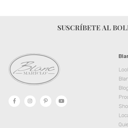
SUSCRÍBETE AL BOL
Bla
Loo
Blan
Blo
Pro
Sh
Loca
Qui