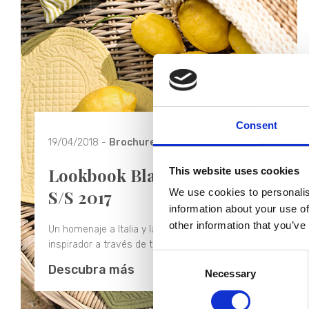
Consent
19/04/2018 -
Brochure
Lookbook Blanc MariClò
This website uses cookies
S/S 2017
We use cookies to personalis
information about your use of
other information that you’ve
Un homenaje a Italia y la italianidad. Un viaje
inspirador a través de toda la bota.
Consent
Descubra más
Necessary
Selection