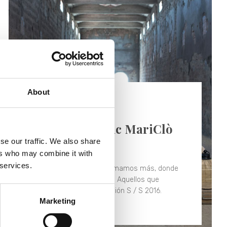
About
19/04/2018 -
Brochure
Lookbook Blanc MariClò
S/S 2016
se our traffic. We also share
ers who may combine it with
 services.
Hay ciertos lugares que amamos más, donde
viven nuestros recuerdos. Aquellos que
inspiraron la nueva colección S / S 2016.
Marketing
Descubra más