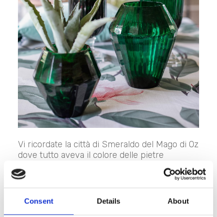
Vi ricordate la città di Smeraldo del Mago di Oz
dove tutto aveva il colore delle pietre
preziose? Ecco,
i vasi di vetro della
collezione Signoria
hanno la stessa tonalità
brillante di verde e una superficie sfaccettata
che ricorda quella delle gemme più rare.
Consent
Details
About
Eleganti e perfetti
come soprammobili o