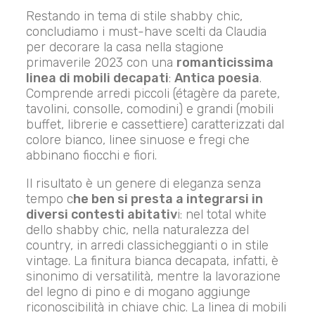
Restando in tema di stile shabby chic,
concludiamo i must-have scelti da Claudia
per decorare la casa nella stagione
primaverile 2023 con una
romanticissima
linea di mobili decapati
:
Antica poesia
.
Comprende arredi piccoli (étagère da parete,
tavolini, consolle, comodini) e grandi (mobili
buffet, librerie e cassettiere) caratterizzati dal
colore bianco, linee sinuose e fregi che
abbinano fiocchi e fiori.
Il risultato è un genere di eleganza senza
tempo c
he ben si presta a integrarsi in
diversi contesti abitativ
i: nel total white
dello shabby chic, nella naturalezza del
country, in arredi classicheggianti o in stile
vintage. La finitura bianca decapata, infatti, è
sinonimo di versatilità, mentre la lavorazione
del legno di pino e di mogano aggiunge
riconoscibilità in chiave chic. La linea di mobili