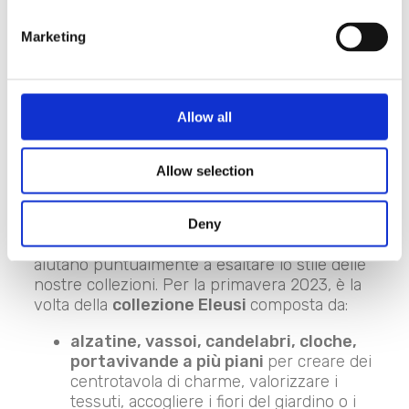
Marketing
Ogni brand ha dei prodotti simbolo, articoli
Allow all
riproposti collezione dopo collezione senza
che perdano il loro fascino iconico. Tra i
simboli delle decorazioni per la casa firmate
Allow selection
Blanc MariClo’ ci sono gli
accessori in ferro
battuto sbiancato
dal sapore un pò antico
e sognante. Non mancano mai nei nostri
Deny
cataloghi e, con le dovute modifiche, ci
aiutano puntualmente a esaltare lo stile delle
nostre collezioni. Per la primavera 2023, è la
volta della
collezione Eleusi
composta da:
alzatine, vassoi, candelabri, cloche,
portavivande a più piani
per creare dei
centrotavola di charme, valorizzare i
tessuti, accogliere i fiori del giardino o i