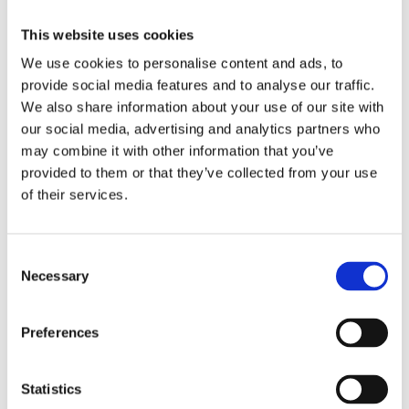
contenitori per un bouquet di fiori
da
sistemare su un tavolo o una consolle,
This website uses cookies
possono accogliere anche delle succulente.
Con una pianta di aloe o di agave al loro
We use cookies to personalise content and ads, to
interno, per esempio, otterrete un risultato
provide social media features and to analyse our traffic.
più essenziale e contemporaneo, ma non
We also share information about your use of our site with
solo: andrete a creare uno spazio di natura
our social media, advertising and analytics partners who
viva in casa. Ciò che serve per trasformare
may combine it with other information that you’ve
un angolo del vostro living in un giardino.
provided to them or that they’ve collected from your use
of their services.
4. Il ferro battuto sbiancato
Consent
Necessary
Selection
Preferences
Statistics