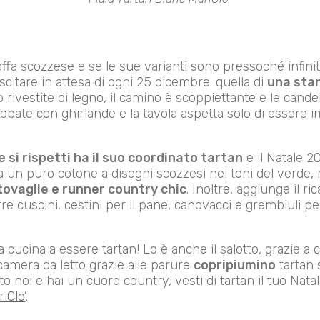
ffa scozzese e se le sue varianti sono pressoché infinit
citare in attesa di ogni 25 dicembre: quella di
una stan
o rivestite di legno, il camino è scoppiettante e le can
bate con ghirlande e la tavola aspetta solo di essere im
 si rispetti ha il suo coordinato tartan
e il Natale 2
 un puro cotone a disegni scozzesi nei toni del verde, 
tovaglie e runner country chic
. Inoltre, aggiunge il ri
e cuscini, cestini per il pane, canovacci e grembiuli pe
a cucina a essere tartan! Lo è anche il salotto, grazie a 
camera da letto grazie alle parure
copripiumino
tartan 
 noi e hai un cuore country, vesti di tartan il tuo Natale
iClo’
.