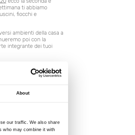
020
ecco la seconda e
settimana ti abbiamo
cini, fiocchi e
versi ambienti della casa a
tinueremo poi con la
te integrante dei tuoi
ry chic
About
se our traffic. We also share
ers who may combine it with