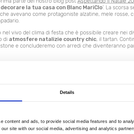
ima parte del nostro blog post
Aspettando il Natale 2
r decorare la tua casa con Blanc MariClo
’. La scorsa 
che avevano come protagoniste alzatine, mele rosse, cus
padario.
el vivo del clima di festa che è possibile creare nei di
o di
atmosfere natalizie country chic
, il tartan. Con
festone e concluderemo con arredi che diventeranno par
idee déco per un Merry & Blanc Christmas
.
artan per un’allegria count
Details
e content and ads, to provide social media features and to analy
 our site with our social media, advertising and analytics partn