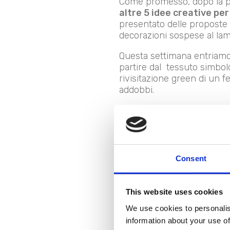
Come promesso, dopo la pr
altre 5 idee creative pe
presentato delle proposte 
decorazioni sospese al lam
Questa settimana entriamo n
partire dal tessuto simbol
rivisitazione green di un 
addobbi.
Ecco, nel dettaglio, altre
5 
1. Tessuti t
Consent
This website uses cookies
We use cookies to personalis
information about your use of