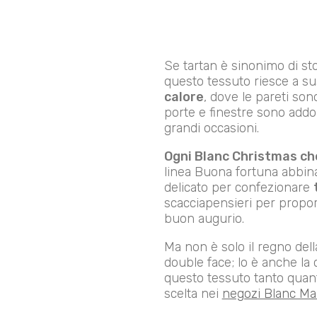
Se tartan è sinonimo di sto
questo tessuto riesce a sus
calore
, dove le pareti son
porte e finestre sono addob
grandi occasioni.
Ogni Blanc Christmas che
linea Buona fortuna abbina
delicato per confezionare
scacciapensieri per proporr
buon augurio.
Ma non è solo il regno dell
double face; lo è anche la 
questo tessuto tanto quanto
scelta nei
negozi Blanc Mar