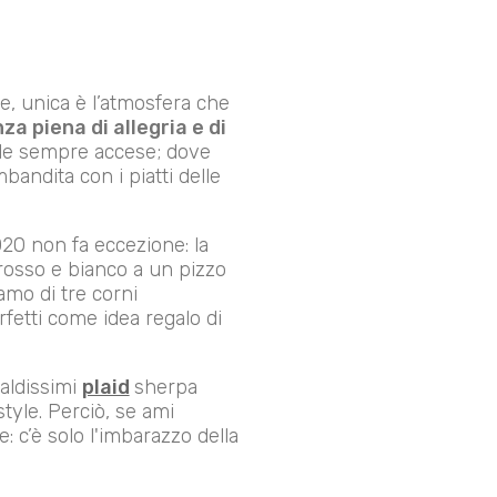
e, unica è l’atmosfera che
za piena di allegria e di
dele sempre accese; dove
bandita con i piatti delle
020 non fa eccezione: la
rosso e bianco a un pizzo
camo di tre corni
rfetti come idea regalo di
caldissimi
plaid
sherpa
style. Perciò, se ami
: c’è solo l'imbarazzo della