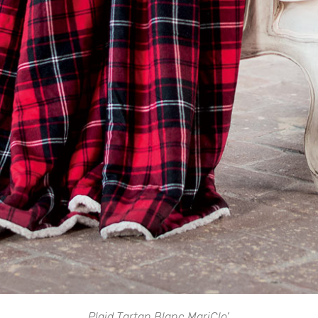
Plaid Tartan Blanc MariClo’