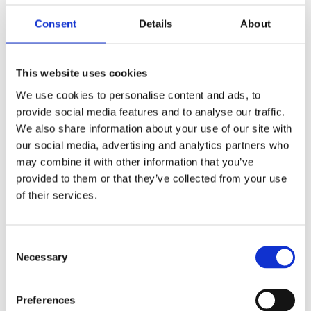
Consent
Details
About
Trouvez le magasin le
plus proche de chez vous
This website uses cookies
We use cookies to personalise content and ads, to
provide social media features and to analyse our traffic.
STORE LOCATOR
We also share information about your use of our site with
our social media, advertising and analytics partners who
may combine it with other information that you’ve
provided to them or that they’ve collected from your use
of their services.
Consent
Necessary
Selection
Inscrivez-vous et entrez dans la
boutique Blanc MariClo' pour
Preferences