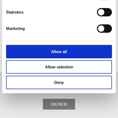
les détaillants.
E-Mail
Statistics
Marketing
ENREGISTREZ
Allow all
Allow selection
ABONNEZ-VOUS À LA
Deny
NEWSLETTER
SIGNER