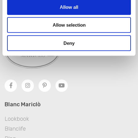
Allow all
SIGNER
Allow selection
Deny
Blanc Mariclò
Lookbook
Blanclife