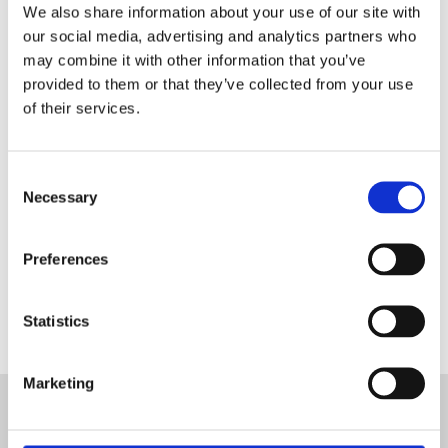
We also share information about your use of our site with
our social media, advertising and analytics partners who
Inscrivez-vous et entrez dans la
may combine it with other information that you’ve
boutique Blanc MariClo' pour
provided to them or that they’ve collected from your use
les détaillants.
of their services.
E-Mail
Consent
Necessary
Selection
ENREGISTREZ
Preferences
Statistics
Marketing
ABONNEZ-VOUS À LA
NEWSLETTER