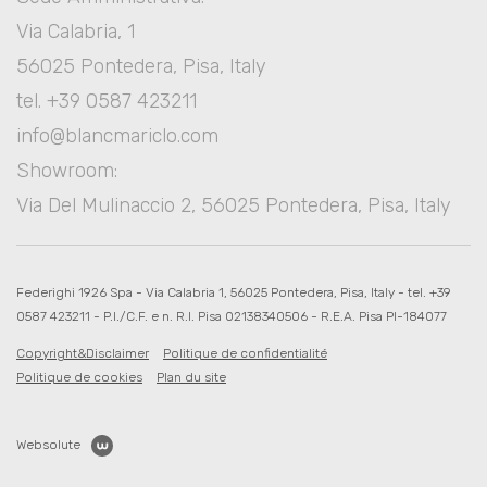
Via Calabria, 1
56025 Pontedera, Pisa, Italy
tel. +39 0587 423211
info@blancmariclo.com
Showroom:
Via Del Mulinaccio 2, 56025 Pontedera, Pisa, Italy
Federighi 1926 Spa - Via Calabria 1, 56025 Pontedera, Pisa, Italy - tel. +39
0587 423211 - P.I./C.F. e n. R.I. Pisa 02138340506 - R.E.A. Pisa PI-184077
Copyright&Disclaimer
Politique de confidentialité
Politique de cookies
Plan du site
Websolute