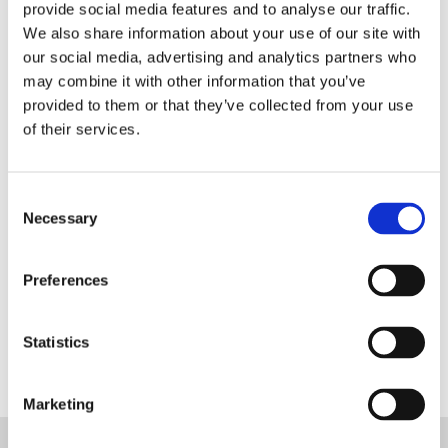
provide social media features and to analyse our traffic.
We also share information about your use of our site with
our social media, advertising and analytics partners who
may combine it with other information that you’ve
Inscrivez-vous et entrez dans la
provided to them or that they’ve collected from your use
boutique Blanc MariClo' pour
of their services.
les détaillants.
E-Mail
Consent
Necessary
Selection
Preferences
ENREGISTREZ
Statistics
Marketing