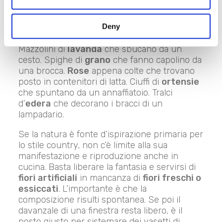
banco da lavoro o di una penisola.
Fiori, fiori, fiori
Deny
Mazzolini di
lavanda
che sbucano da un
cesto. Spighe di
grano
che fanno capolino da
una brocca.
Rose
appena colte che trovano
posto in contenitori di latta. Ciuffi di
ortensie
che spuntano da un annaffiatoio. Tralci
d’
edera
che decorano i bracci di un
lampadario.
Se la natura è fonte d’ispirazione primaria per
lo stile country, non c’è limite alla sua
manifestazione e riproduzione anche in
cucina. Basta liberare la fantasia e servirsi di
fiori artificiali
in mancanza di
fiori freschi o
essiccati
. L’importante è che la
composizione risulti spontanea. Se poi il
davanzale di una finestra resta libero, è il
posto giusto per sistemare dei vasetti di