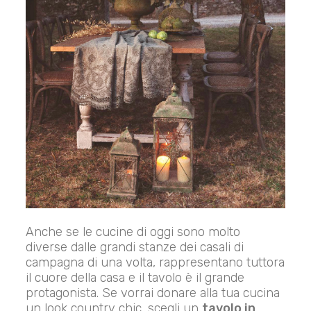
Anche se le cucine di oggi sono molto
diverse dalle grandi stanze dei casali di
campagna di una volta, rappresentano tuttora
il cuore della casa e il tavolo è il grande
protagonista. Se vorrai donare alla tua cucina
un look country chic, scegli un
tavolo in