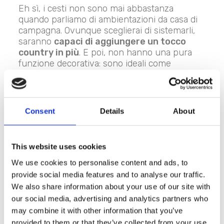
Eh sì, i cesti non sono mai abbastanza
quando parliamo di ambientazioni da casa di
campagna. Ovunque sceglierai di sistemarli,
saranno
capaci di aggiungere un tocco
country in più
. E poi, non hanno una pura
funzione decorativa: sono ideali come
contenitori portatutto sia a vista, sia in tavola,
sia riposti all’interno dei cassetti o dei mobili
della cucina. Noi, per esempio, li usiamo per
mantenere in ordine gli scomparti dedicati a
Consent
Details
About
tovaglie, tovaglioli, canovacci, presine e
guantoni.
This website uses cookies
Utensili da cucina della nonna
We use cookies to personalise content and ads, to
provide social media features and to analyse our traffic.
We also share information about your use of our site with
our social media, advertising and analytics partners who
may combine it with other information that you’ve
provided to them or that they’ve collected from your use