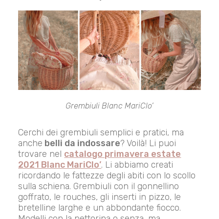
Grembiuli Blanc MariClo’
Cerchi dei grembiuli semplici e pratici, ma
anche
belli da indossare
? Voilà! Li puoi
trovare nel
catalogo primavera estate
2021 Blanc MariClo’
. Li abbiamo creati
ricordando le fattezze degli abiti con lo scollo
sulla schiena. Grembiuli con il gonnellino
goffrato, le rouches, gli inserti in pizzo, le
bretelline larghe e un abbondante fiocco.
Modelli con la pettorina o senza, ma