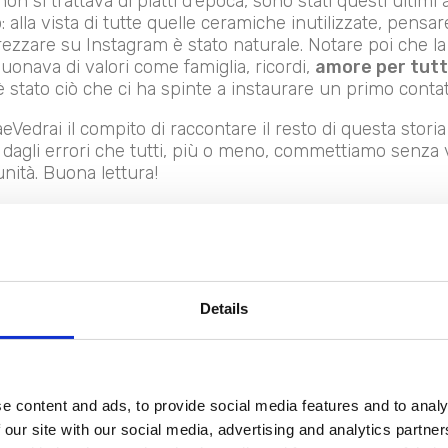
 si trattava di piatti d’epoca, sono stati questi ultimi a
 alla vista di tutte quelle ceramiche inutilizzate, pensar
zare su Instagram è stato naturale. Notare poi che la
suonava di valori come famiglia, ricordi,
amore per tutt
 è stato ciò che ci ha spinte a instaurare un primo contat
Vedrai il compito di raccontare il resto di questa storia 
dagli errori che tutti, più o meno, commettiamo senza 
nità. Buona lettura!
Details
e content and ads, to provide social media features and to analy
 our site with our social media, advertising and analytics partn