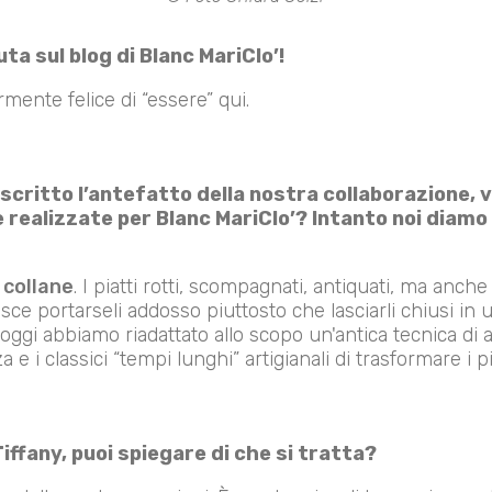
ta sul blog di Blanc MariClo’!
rmente felice di “essere” qui.
critto l’antefatto della nostra collaborazione, 
 realizzate per Blanc MariClo’? Intanto noi diamo 
 collane
. I piatti rotti, scompagnati, antiquati, ma anche 
risce portarseli addosso piuttosto che lasciarli chiusi in
oggi abbiamo riadattato allo scopo un'antica tecnica di a
 i classici “tempi lunghi” artigianali di trasformare i piatt
Tiffany, puoi spiegare di che si tratta?