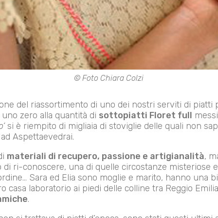
© Foto Chiara Colzi
ne del riassortimento di uno dei nostri serviti di piatti 
uno zero alla quantità di
sottopiatti Floret full
messi 
o’
si è riempito di migliaia di stoviglie delle quali non s
ad Aspettaevedrai.
di
materiali di recupero, passione e artigianalità
, m
di ri-conoscere, una di quelle circostanze misteriose e 
ordine… Sara ed Elia sono moglie e marito, hanno una b
ro casa laboratorio ai piedi delle colline tra Reggio Emi
ramiche
.