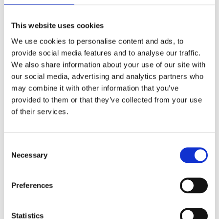
fortuna
This website uses cookies
We use cookies to personalise content and ads, to
Quale miglior augurio in vista delle feste e
dell’anno nuovo? Questo
plaid con
provide social media features and to analyse our traffic.
decorazioni a forma di corno
We also share information about your use of our site with
portafortuna
rappresenta un’idea originale
our social media, advertising and analytics partners who
e scacciapensieri per i tuoi prossimi regali di
may combine it with other information that you’ve
Natale.
provided to them or that they’ve collected from your use
of their services.
Semplice ma prezioso, è realizzato in soffice
pile di colore neutro e presenta
un
’importante bordatura
che alterna il
Consent
verde intenso al rosso vivo
. Quest’ultimo
Necessary
Selection
colore torna anche nella decorazione
portafortuna applicata ai due angoli del plaid.
Preferences
Fa per te se
: ami il rosso sì ma con
parsimonia, cerchi qualcosa di insolito ma di
pratico da impacchettare e mettere sotto
Statistics