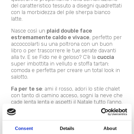
del caratteristico tessuto a disegni quadrettati
con la morbidezza del pile sherpa bianco
latte.
Nasce così un
plaid double face
estremamente caldo e vivace
, perfetto per
accoccolarti su una poltrona con un buon
libro o per trascorrere le tue serate davanti
alla tv. E se Fido ne è geloso? C’è la
cuccia
super imbottita in velluto e stoffa tartan:
comoda e perfetta per creare un total look in
salotto.
Fa per te se
: ami il rosso, adori lo stile chalet
con tanto di camino acceso, sogni la neve che
cade lenta lenta e aspetti il Natale tutto l’anno.
7. Plaid Buona
Consent
Details
About