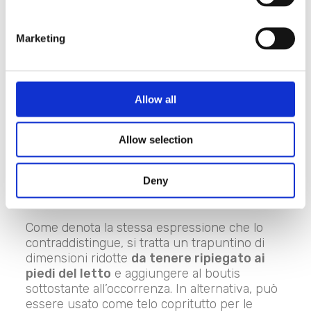
l’albero.
Marketing
8. Fondo letto di
boutis
Allow all
A metà strada tra il plaid e una vera e propria
Allow selection
coperta, il fondo letto rappresenta u
na
soluzione comoda in autunno
ma anche
Deny
una proposta capace di aggiungere alla tua
camera il tocco decorativo che mancava.
Come denota la stessa espressione che lo
contraddistingue, si tratta un trapuntino di
dimensioni ridotte
da tenere ripiegato ai
piedi del letto
e aggiungere al boutis
sottostante all’occorrenza. In alternativa, può
essere usato come telo copritutto per le