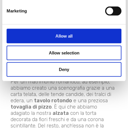
Marketing
Che si tratti di un banchetto in piena regola,
di un wedding party o di un matrimonio in
stile cocktail, il
taglio della torta
costituisce
Allow all
uno dei momenti più suggestivi e fotografati.
Anche per questo è importante riservare alla
wedding cake una collocazione e un
Allow selection
allestimento di riguardo: un tavolo facilmente
visibile dagli invitati e adeguato allo stile delle
Deny
nozze.
Per un matrimonio romantico, ad esempio,
abbiamo creato una scenografia grazie a una
carta telata, delle tende candide, dei tralci di
edera, un
tavolo rotondo
e una preziosa
tovaglia di pizzo
. È qui che abbiamo
adagiato la nostra
alzata
con la torta
decorata da fiori freschi e da una corona
scintillante. Del resto, anch’essa non è la