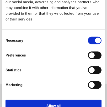
our social media, advertising and analytics partners who
may combine it with other information that you’ve
Registrati come rivenditore
provided to them or that they’ve collected from your use
Blanc MariClo’
of their services.
E-Mail
Consent
Necessary
Selection
REGISTRATI
Preferences
Statistics
Marketing
ISCRIVITI ALLA NEWSLETTER
ISCRIVITI
Allow all