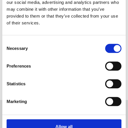
our social media, advertising and analytics partners who
may combine it with other information that you’ve
Registrati come rivenditore
provided to them or that they’ve collected from your use
Blanc MariClo’
of their services.
E-Mail
Consent
Necessary
Selection
REGISTRATI
Preferences
Statistics
Marketing
ISCRIVITI ALLA NEWSLETTER
ISCRIVITI
Allow all