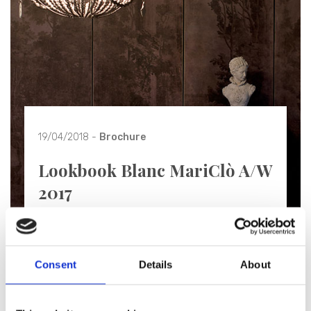
19/04/2018 -
Brochure
Lookbook Blanc MariClò A/W
2017
New romantic, carte da parati e antiche nappe. Il
lusso raffinato, nel contrasto tra nuove tendenze e
antichità.
Consent
Details
About
Scopri di più