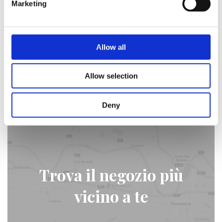
2016
Marketing
Ci sono certi luoghi che si amano più, dove vivono i
nostri ricordi. Quelli che hanno ispirato la nuova
Allow all
collezione S/S 2016.
Scopri di più
Allow selection
Deny
Trova il negozio più
vicino a te