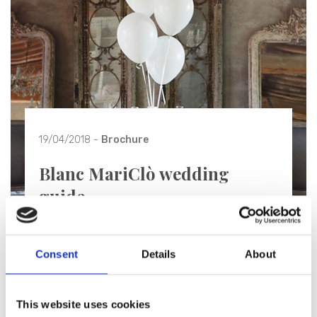
19/04/2018 -
Brochure
Blanc MariClò wedding
guide
Blanc MariClò può darti tutto ciò di cui hai bisogno
per realizzare un matrimonio da favola.
Consent
Details
About
Scopri di più
This website uses cookies