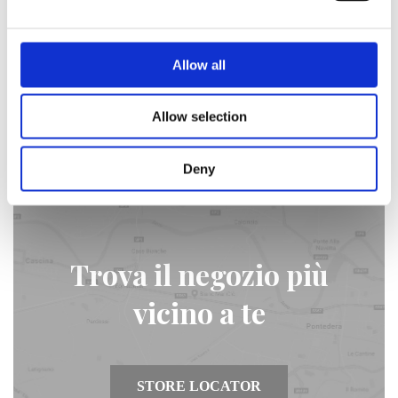
Il nuovo lookbook dedicato alla collezione A/I 2018,
guidato dai nostri sogni in continua evoluzione.
Allow all
Scopri di più
Allow selection
Deny
Trova il negozio più
vicino a te
STORE LOCATOR