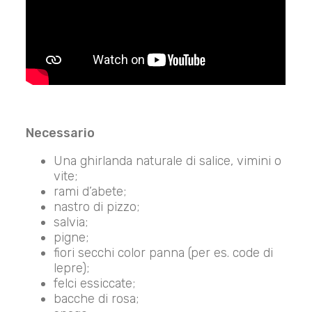
Necessario
Una ghirlanda naturale di salice, vimini o
vite;
rami d’abete;
nastro di pizzo;
salvia;
pigne;
fiori secchi color panna (per es. code di
lepre);
felci essiccate;
bacche di rosa;