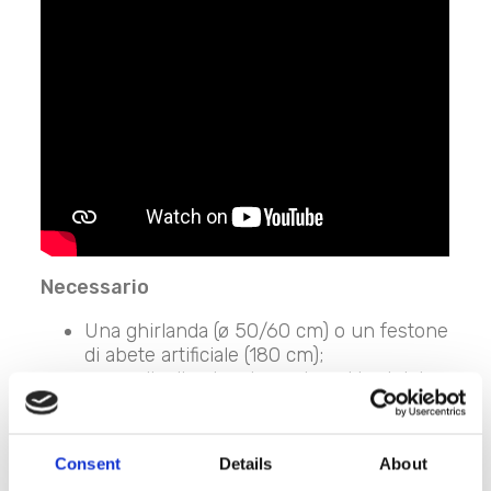
Necessario
Una ghirlanda (ø 50/60 cm) o un festone
di abete artificiale (180 cm);
una palla di vetro decorata sui toni del
rosso e dell’oro;
felci dorate;
rami di eucalipto;
Consent
Details
About
rami di pungitopo o di bacche rosse;