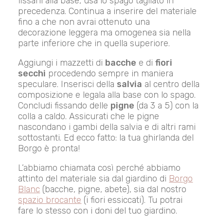
fissarli alla base, usa lo spago tagliato in
precedenza. Continua a inserire del materiale
fino a che non avrai ottenuto una
decorazione leggera ma omogenea sia nella
parte inferiore che in quella superiore.
Aggiungi i mazzetti di
bacche
e di
fiori
secchi
procedendo sempre in maniera
speculare. Inserisci della
salvia
al centro della
composizione e legala alla base con lo spago.
Concludi fissando delle
pigne
(da 3 a 5) con la
colla a caldo. Assicurati che le pigne
nascondano i gambi della salvia e di altri rami
sottostanti. Ed ecco fatto: la tua ghirlanda del
Borgo è pronta!
L’abbiamo chiamata così perché abbiamo
attinto del materiale sia dal giardino di
Borgo
Blanc
(bacche, pigne, abete), sia dal nostro
spazio brocante
(i fiori essiccati). Tu potrai
fare lo stesso con i doni del tuo giardino.