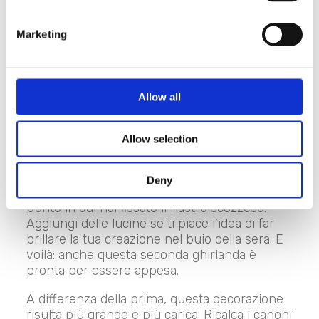
Fissa il nastro scozzese nel punto prescelto.
Addobba la ghirlanda alternando i rami di
Marketing
eucalipt
o a quelli di
bacche rosse
: i primi
serviranno a donare luminosità al verde
profondo dell’abete, i secondi aggiungeranno
la giusta dose di allegria natalizia all’insieme.
Allow all
Continua fino a che non otterrai una
composizione ben distribuita e armoniosa.
Allow selection
Fissa alcune
felci dorate
(da 4 a 6) ai lati del
nastro in modo che ricadano verso il basso.
Lega la
palla di Natale
che hai scelto con
Deny
dello spago e assicurala alla ghirlanda nel
punto in cui hai fissato il nastro scozzese.
Aggiungi delle lucine se ti piace l’idea di far
brillare la tua creazione nel buio della sera. E
voilà: anche questa seconda ghirlanda è
pronta per essere appesa.
A differenza della prima, questa decorazione
risulta più grande e più carica. Ricalca i canoni