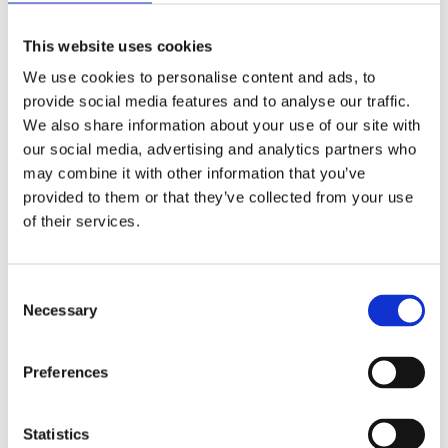
lucine elettriche;
nastro scozzese;
This website uses cookies
spago;
forbici.
We use cookies to personalise content and ads, to
provide social media features and to analyse our traffic.
Procedimento
We also share information about your use of our site with
our social media, advertising and analytics partners who
Prima di dedicarti all’addobbo della ghirlanda,
may combine it with other information that you’ve
prepara tutto il necessario. Seleziona i rami di
eucalipto e di bacche della giusta lunghezza,
provided to them or that they’ve collected from your use
taglia il nastro necessario per appendere la
of their services.
tua creazione, scegli la pallina che ami di più.
Se hai già a disposizione una
ghirlanda
di
abete artificiale del diametro di 50/60 cm,
Consent
passa al paragrafo successivo. Se invece
Necessary
Selection
disponi di un
festone
lineare, arrotolalo su
se stesso fino a formare una corona rotonda
delle dimensioni sopra indicate. Ferma l’anima
Preferences
del festone in più punti con dello spago e
inizia a decorare.
Statistics