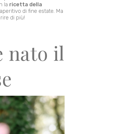
n la
ricetta della
peritivo di fine estate. Ma
ire di più!
 nato il
se