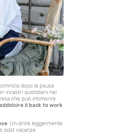
icomincia dopo la pausa
ari incastri quotidiani nel
mpresa che può intimorire
addolcire il back to work
ose
. Un drink leggermente
e post vacanze.