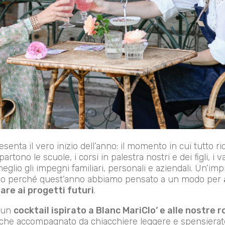
enta il vero inizio dell’anno: il momento in cui tutto r
partono le scuole, i corsi in palestra nostri e dei figli, i v
meglio gli impegni familiari, personali e aziendali. Un’i
Ecco perché quest’anno abbiamo pensato a un modo per
are ai progetti futuri
.
e un
cocktail ispirato a Blanc MariClo’ e alle nostre r
miche accompagnato da chiacchiere leggere e spensierat