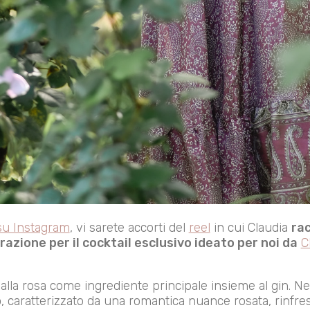
 su Instagram
, vi sarete accorti del
reel
in cui Claudia
rac
pirazione per il cocktail esclusivo ideato per noi da
C
alla rosa come ingrediente principale insieme al gin. Ne
o
, caratterizzato da una romantica nuance rosata, rinfre