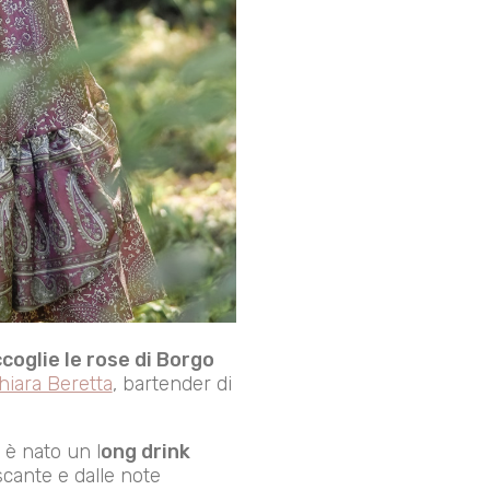
coglie le rose di Borgo
hiara Beretta
, bartender di
 è nato un l
ong drink
scante e dalle note