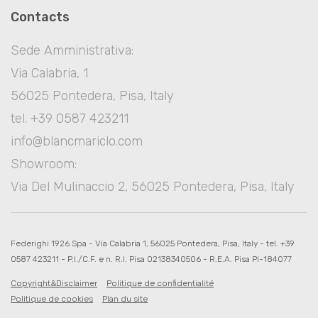
Contacts
Sede Amministrativa:
Via Calabria, 1
56025 Pontedera, Pisa, Italy
tel. +39 0587 423211
info@blancmariclo.com
Showroom:
Via Del Mulinaccio 2, 56025 Pontedera, Pisa, Italy
Federighi 1926 Spa - Via Calabria 1, 56025 Pontedera, Pisa, Italy - tel. +39
0587 423211 - P.I./C.F. e n. R.I. Pisa 02138340506 - R.E.A. Pisa PI-184077
Copyright&Disclaimer
Politique de confidentialité
Politique de cookies
Plan du site