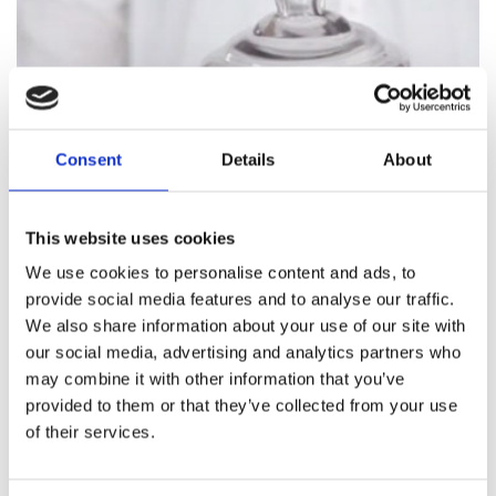
Consent
Details
About
This website uses cookies
We use cookies to personalise content and ads, to
provide social media features and to analyse our traffic.
We also share information about your use of our site with
29/04/2018 -
Tutoriel
our social media, advertising and analytics partners who
may combine it with other information that you’ve
Comment mettre en place
provided to them or that they’ve collected from your use
une douche de bébé amusant
of their services.
Un bébé qui arrive est l’occasion de s’offrir une