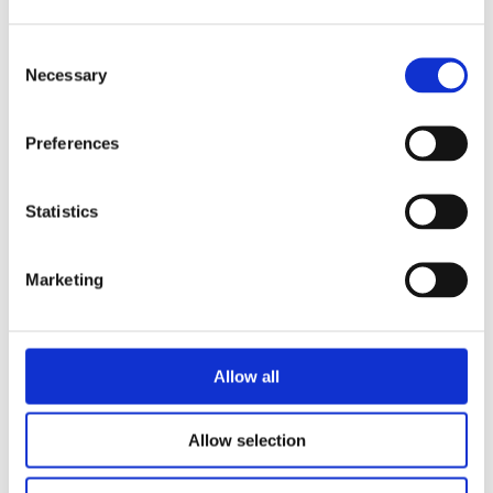
STORE LOCATOR
Consent
Necessary
Selection
Preferences
Statistics
Inscrivez-vous et entrez dans la
Marketing
boutique Blanc MariClo' pour
les détaillants.
E-Mail
Allow all
Allow selection
ENREGISTREZ