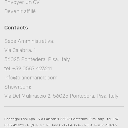
Envoyer un CV
Devenir affilié
Contacts
Sede Amministrativa:
Via Calabria, 1
56025 Pontedera, Pisa, Italy
tel. +39 0587 423211
info@blancmariclo.com
Showroom:
Via Del Mulinaccio 2, 56025 Pontedera, Pisa, Italy
Federighi 1926 Spa - Via Calabria 1, 56025 Pontedera, Pisa, Italy - tel. +39
0587 423211 - P.I./C.F. e n. R.I. Pisa 02138340506 - R.E.A. Pisa PI-184077