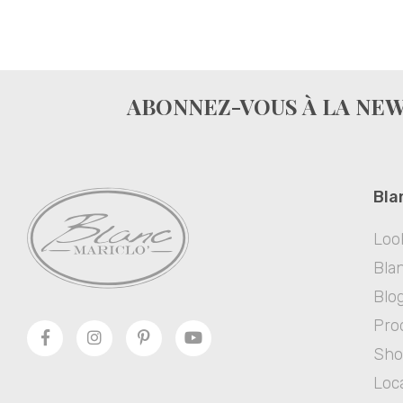
ABONNEZ-VOUS À LA NE
Bla
Loo
Blan
Blo
Pro
Sh
Loc