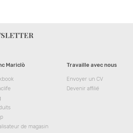
WSLETTER
nc Mariclò
Travaille avec nous
kbook
Envoyer un CV
clife
Devenir affilié
g
duits
op
alisateur de magasin