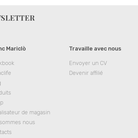
WSLETTER
nc Mariclò
Travaille avec nous
kbook
Envoyer un CV
clife
Devenir affilié
g
duits
op
alisateur de magasin
 sommes nous
tacts