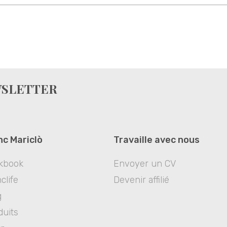
WSLETTER
nc Mariclò
Travaille avec nous
kbook
Envoyer un CV
clife
Devenir affilié
g
duits