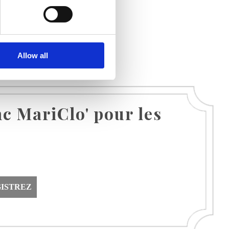
Allow all
nc MariClo' pour les
ISTREZ