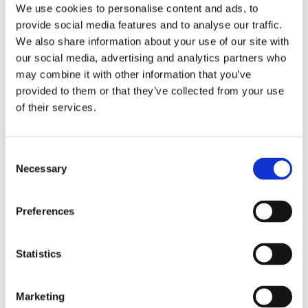
We use cookies to personalise content and ads, to
provide social media features and to analyse our traffic.
We also share information about your use of our site with
our social media, advertising and analytics partners who
may combine it with other information that you’ve
provided to them or that they’ve collected from your use
of their services.
Consent
Necessary
Selection
19/04/2018 -
Brochure
Preferences
Lookbook Blanc MariClò A/W
Statistics
2018
Le nouveau lookbook dédié à la collection A / W
Marketing
2018, guidé par nos rêves en constante évolution.