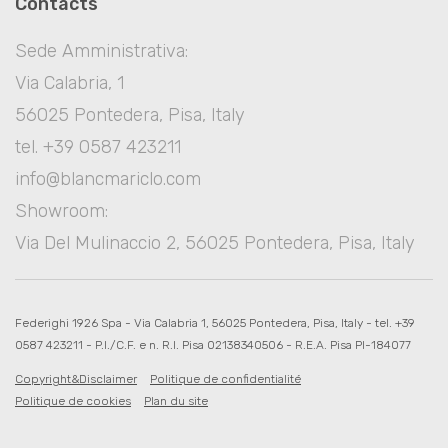
Contacts
Sede Amministrativa:
Via Calabria, 1
56025 Pontedera, Pisa, Italy
tel. +39 0587 423211
info@blancmariclo.com
Showroom:
Via Del Mulinaccio 2, 56025 Pontedera, Pisa, Italy
Federighi 1926 Spa - Via Calabria 1, 56025 Pontedera, Pisa, Italy - tel. +39
0587 423211 - P.I./C.F. e n. R.I. Pisa 02138340506 - R.E.A. Pisa PI-184077
Copyright&Disclaimer
Politique de confidentialité
Politique de cookies
Plan du site