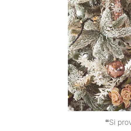
❝Si pro