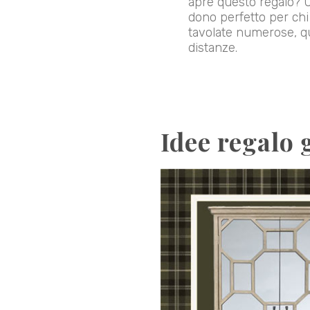
apre questo regalo? U
dono perfetto per chi
tavolate numerose, qu
distanze.
Idee regalo 