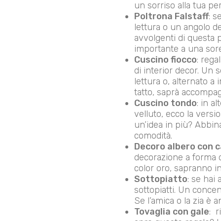
un sorriso alla tua p
Poltrona Falstaff
: s
lettura o un angolo d
avvolgenti di questa 
importante a una sore
Cuscino fiocco
: rega
di interior decor. Un 
lettura o, alternato a
tatto, saprà accompag
Cuscino tondo
: in a
velluto, ecco la versi
un’idea in più? Abbin
comodità.
Decoro albero con ca
decorazione a forma di
color oro, sapranno 
Sottopiatto
: se hai
sottopiatti. Un concen
Se l’amica o la zia è 
Tovaglia con gale
: 