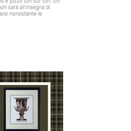
s e pizzo ton sur ton. Un
on sarà all’insegna di
arsi nonostante le