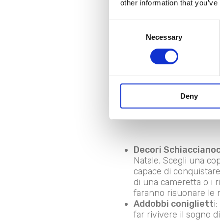
other information that you’ve
Consent
Necessary
Selection
Deny
Decori Schiaccianoc
Natale. Scegli una co
capace di conquistare 
di una cameretta o i r
faranno risuonare le n
Addobbi conigliett
i
far rivivere il sogno 