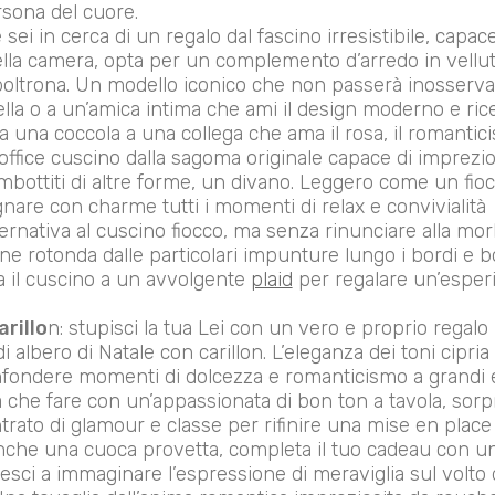
ersona del cuore.
e sei in cerca di un regalo dal fascino irresistibile, cap
ella camera, opta per un complemento d’arredo in vellu
poltrona. Un modello iconico che non passerà inosservato
lla o a un’amica intima che ami il design moderno e ric
la una coccola a una collega che ama il rosa, il romanti
soffice cuscino dalla sagoma originale capace di imprezi
 imbottiti di altre forme, un divano. Leggero come un fio
nare con charme tutti i momenti di relax e convivialità
lternativa al cuscino fiocco, ma senza rinunciare alla mor
one rotonda dalle particolari impunture lungo i bordi e b
a il cuscino a un avvolgente
plaid
per regalare un’esperi
rillo
n: stupisci la tua Lei con un vero e proprio regalo
 albero di Natale con carillon. L’eleganza dei toni cipria 
infondere momenti di dolcezza e romanticismo a grandi 
 a che fare con un’appassionata di bon ton a tavola, sorp
trato di glamour e classe per rifinire una mise en plac
anche una cuoca provetta, completa il tuo cadeau con un b
riesci a immaginare l’espressione di meraviglia sul vol