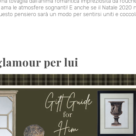
na tovaglia dall’anima romantica impreziosita da rouche
 ama le atmosfere sognanti! E anche se il Natale 2020 n
esto pensiero sarà un modo per sentirsi uniti e coccol
glamour per lui