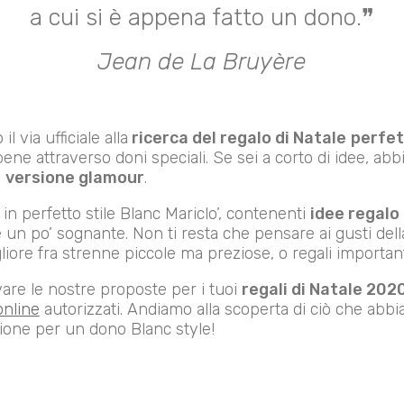
a cui si è appena fatto un dono.❞
Jean de La Bruyère
l via ufficiale alla
ricerca del regalo di Natale
perfet
o bene attraverso doni speciali. Se sei a corto di idee, a
n
versione glamour
.
in perfetto stile Blanc Mariclo’, contenenti
idee regalo 
 e un po’ sognante. Non ti resta che pensare ai gusti d
liore fra strenne piccole ma preziose, o regali important
vare le nostre proposte per i tuoi
regali di Natale 202
nline
autorizzati. Andiamo alla scoperta di ciò che abbi
azione per un dono Blanc style!