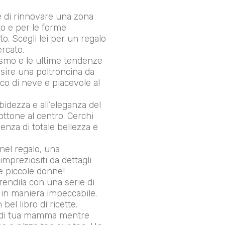
ace di rinnovare una zona
to e per le forme
. Scegli lei per un regalo
ercato.
cismo e le ultime tendenze
osire una poltroncina da
cco di neve e piacevole al
bidezza e all’eleganza del
ottone al centro. Cerchi
enza di totale bellezza e
 nel regalo, una
impreziositi da dettagli
e piccole donne!
rendila con una serie di
e in maniera impeccabile.
el libro di ricette.
to di tua mamma mentre