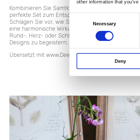
other information that you’ve
Kombinieren Sie Samtkissen mit einem Mikrofaser-
perfekte Set zum Entspannen vor dem Kamin oder
Consent
Schlagen Sie vor, wie Sie die Farbtöne des Teppic
Necessary
Selection
eine harmonische Wirkung im Wohnzimmer zu erziel
Rund-, Herz- oder Schleifenmustern, um Ihre Kun
Designs zu begeistern.
Übersetzt mit www.DeepL.com/Translator (kostenlo
Deny