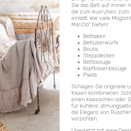
Sie das Bett auf immer 
die zum Ausruhen, zum
einlädt. Wie viele Mögli
MariClo" bieten!
Bettlaken
Bettüberwürfe
Boutis
Steppdecken
Bettbezüge
Kopfkissenbezüge
Plaids
Schlagen Sie originelle 
Kissen kombinieren. Schl
einen klassischen oder 
für kühlere, atmungsakti
die Eleganz von Rüschen
verzichten.
Übersetzt mit www.DeepL