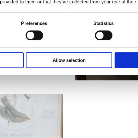
 provided to them or that they’ve collected from your use of their
Plaid und Sie haben das
 dem Fernseher.
hs aufgreifen können, um
Preferences
Statistics
en. Spielen Sie mit
den mit den neuesten
se Version)
Allow selection