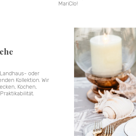
MariClo!
üche
r Landhaus- oder
den Kollektion. Wir
decken, Kochen,
raktikabilität.