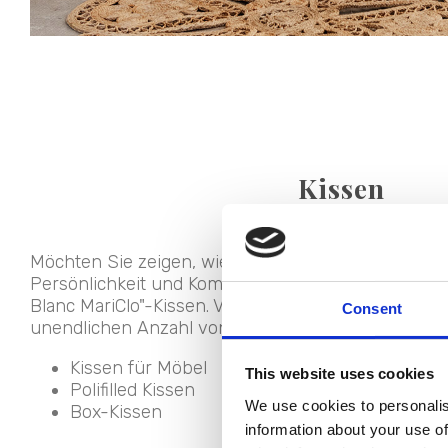
Kissen
Möchten Sie zeigen, wie Sie Sofas, Betten, Stühle
Persönlichkeit und Komfort verleihen können? Ents
Blanc MariClo"-Kissen. Von Katalog zu Katalog könn
Consent
unendlichen Anzahl von Modellen, Stoffen und Fa
Kissen für Möbel
This website uses cookies
Polifilled Kissen
We use cookies to personalis
Box-Kissen
information about your use of