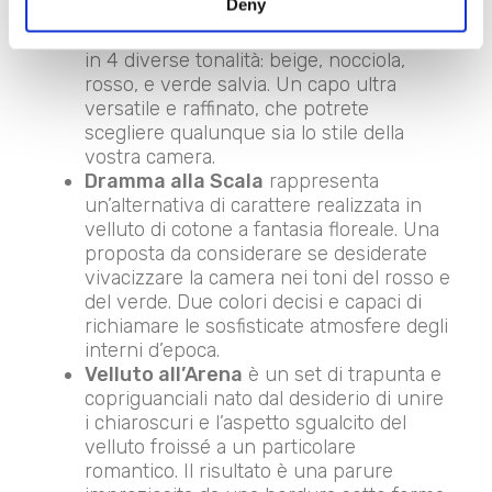
Deny
decorato. Una lavorazione che valorizza
l’aspetto setoso del velluto di microfibra
in 4 diverse tonalità: beige, nocciola,
rosso, e verde salvia. Un capo ultra
versatile e raffinato, che potrete
scegliere qualunque sia lo stile della
vostra camera.
Dramma alla Scala
rappresenta
un’alternativa di carattere realizzata in
velluto di cotone a fantasia floreale. Una
proposta da considerare se desiderate
vivacizzare la camera nei toni del rosso e
del verde. Due colori decisi e capaci di
richiamare le sosfisticate atmosfere degli
interni d’epoca.
Velluto all’Arena
è un set di trapunta e
copriguanciali nato dal desiderio di unire
i chiaroscuri e l’aspetto sgualcito del
velluto froissé a un particolare
romantico. Il risultato è una parure