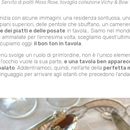
Servito di piatti
Moss Rose
, tovaglia collezione
Vichy & Bow
i inizia con alcune immagini: una residenza sontuosa, u
piani superiori, delle pentole che sbuffano, un camerie
e dei piatti e delle posate
in tavola… Siamo nel mondo
e ammaliate per l’ennesima volta, scegliamo quest’ultim
occupiamo oggi:
il bon ton in tavola
.
nù svolge un ruolo di prim’ordine, non è l’unico eleme
 l’occhio vuole la sua parte,
e una tavola ben apparec
 palato
. Addentriamoci, quindi, nell’arte della
perfetta m
nguaggio per arrivare agli istanti che precedono l’andar