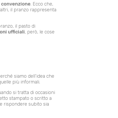
la convenzione
. Ecco che,
ltri, il pranzo rappresenta
ranzo, il pasto di
ni ufficiali
, però, le cose
erché siamo dell’idea che
uelle più informali.
ndo si tratta di occasioni
ietto stampato o scritto a
ne rispondere subito sia