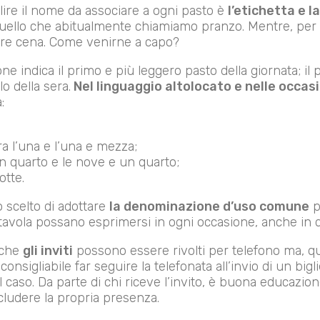
bilire il nome da associare a ogni pasto è
l’etichetta e 
 quello che abitualmente chiamiamo pranzo. Mentre, per a
mare cena. Come venirne a capo?
e indica il primo e più leggero pasto della giornata; il p
o della sera.
Nel linguaggio altolocato e nelle occasio
:
ra l’una e l’una e mezza;
un quarto e le nove e un quarto;
tte.
o scelto di adottare
la denominazione d’uso comune
p
a tavola possano esprimersi in ogni occasione, anche in q
 che
gli inviti
possono essere rivolti per telefono ma, qua
onsigliabile far seguire la telefonata all’invio di un bigl
 caso. Da parte di chi riceve l’invito, è buona educazio
ludere la propria presenza.