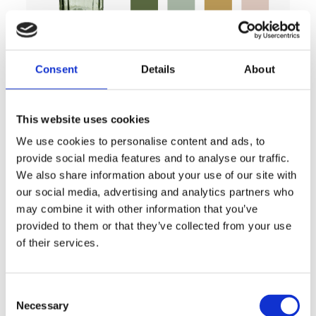
Consent
Details
About
This website uses cookies
We use cookies to personalise content and ads, to
provide social media features and to analyse our traffic.
Tischdecken und Läufer, verziert mit weichen
We also share information about your use of our site with
Rüschen, gewachste oder Vinyl-Tischsets,
our social media, advertising and analytics partners who
sowie Topflappen und Geschirrtücher mit
may combine it with other information that you’ve
zarten Mustern machen jede Mahlzeit zu
provided to them or that they’ve collected from your use
einem raffinierten Erlebnis. Vinyl-
of their services.
Küchenteppiche und dekorative Kissen
runden das Ambiente ab und vereinen
Praktikabilität mit Schönheit – ganz im Stil
Consent
von Blanc MariClo’.
Necessary
Selection