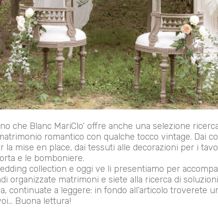
o che Blanc MariClo’ offre anche una selezione ricercata
 matrimonio romantico con qualche tocco vintage. Dai c
 la mise en place, dai tessuti alle decorazioni per i tavo
 torta e le bomboniere.
edding collection e oggi ve li presentiamo per accompag
di organizzate matrimoni e siete alla ricerca di soluzio
, continuate a leggere: in fondo all’articolo troverete 
voi… Buona lettura!