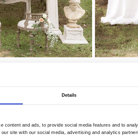
ancio culmina nei mesi di maggio-giugno, settembre-otto
l’aperto è l’occasione per preparare un angolo cerimonia
parte integrante della scenografia, ma i complementi d
rnice in stile vintage chic. Ecco alcune proposte:
Details
ere
orlate da un piccolo volant per dar vita a un effetto 
supporto a
vasi
colmi di fiori;
nticate per aggiungere un sapore ricercato e d’altri temp
tto
per far accomodare gli sposi;
e content and ads, to provide social media features and to analy
ante potrà appoggiare le formule e la documentazione di ri
 our site with our social media, advertising and analytics partn