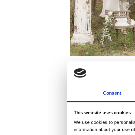
La stagione dei fiori d’ar
celebrare il matrimonio al
sognante. La natura fa da 
a creare una sofisticata co
Consent
tende bianche legg
colonne
per fare da 
busti
dalle finiture a
This website uses cookies
poltroncine a pozze
We use cookies to personalis
consolle
dove l’offici
information about your use of