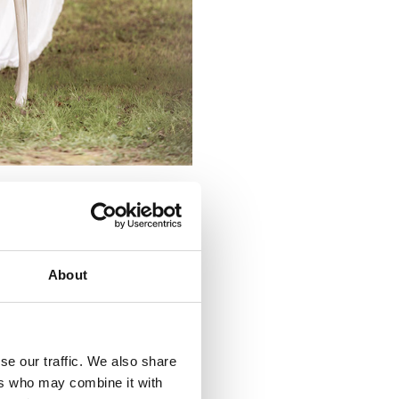
bre: in questo periodo,
 dall’atmosfera bucolica e
’arredo possono contribuire
About
sipario;
i;
se our traffic. We also share
to oltre agli anelli.
ers who may combine it with