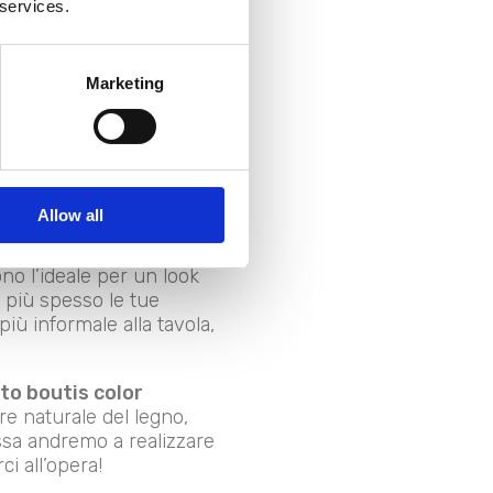
 services.
eria per la tavola
. Tutto
Marketing
 se vuoi ottenere un aspetto
enzione ai
colori.
lo con cura per evitare un
vorio
e con sapienti
è total white, diventa lo
Allow all
no l’ideale per un look
 più spesso le tue
iù informale alla tavola,
uto boutis color
ure naturale del legno,
essa andremo a realizzare
ci all’opera!