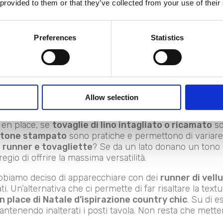
 provided to them or that they’ve collected from your use of their
zzazione di ogni apparecchiatura, è la scelta della
bianch
Preferences
Statistics
a casa e dal servito di piatti prescelto per le feste ma,
 stesso, il consiglio è quello di prestare particolare att
atale ma occorre non eccedere: c’è da dosarlo e abbinar
vo. Lo stesso vale per l’
oro
: meglio stemperarlo con l’
a
l
bianco
, invece, si presta per ogni alternativa e quando 
Allow selection
le natalizie shabby dai toni diafani e romantici.
e en place, se
tovaglie di lino intagliato o ricamato
so
cotone stampato
sono pratiche e permettono di variare
i
runner e tovagliette
? Se da un lato donano un tono p
regio di offrire la massima versatilità.
bbiamo deciso di apparecchiare con dei
runner di vell
i. Un’alternativa che ci permette di far risaltare la text
n place di Natale d’ispirazione country chic
. Su di 
ntenendo inalterati i posti tavola. Non resta che metter