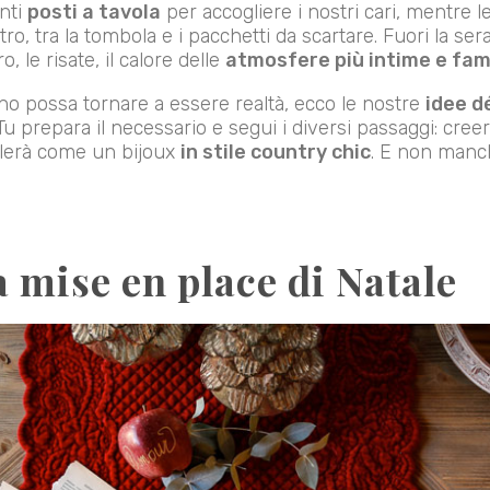
anti
posti a tavola
per accogliere i nostri cari, mentre l
ltro, tra la tombola e i pacchetti da scartare. Fuori la s
o, le risate, il calore delle
atmosfere più intime e fami
no possa tornare a essere realtà, ecco le nostre
idee d
 Tu prepara il necessario e segui i diversi passaggi: cree
llerà come un bijoux
in stile country chic
. E non manc
a mise en place di Natale