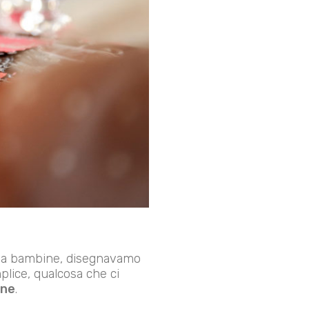
 da bambine, disegnavamo
mplice, qualcosa che ci
one
.