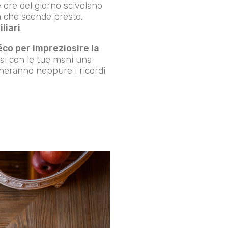
e ore del giorno scivolano
era che scende presto,
liari
.
éco per impreziosire la
rai con le tue mani una
heranno neppure i ricordi