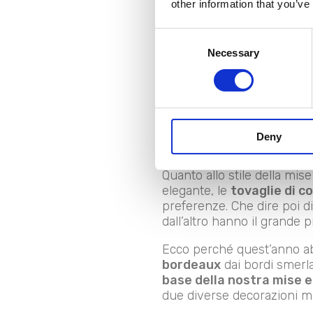
other information that you’ve
Consent
Il primo passo per la reali
Necessary
Selection
dipende dallo stile della tu
allegro e prezioso al tempo
Il
rosso
è il simbolo del N
certo sovraccarico decorati
tocchi di verde muschio. I
Deny
sfondo appropriato per tavo
Quanto allo stile della mis
elegante, le
tovaglie di 
preferenze. Che dire poi d
dall’altro hanno il grande p
Ecco perché quest’anno a
bordeaux
dai bordi smerlat
base della nostra mise e
due diverse decorazioni ma