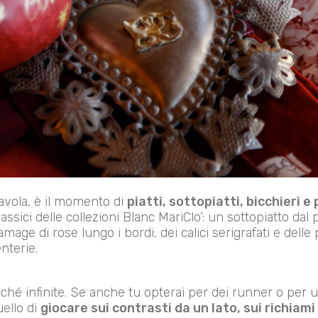
tavola, è il momento di
piatti, sottopiatti, bicchieri e
assici delle collezioni Blanc MariClo’: un sottopiatto dal p
age di rose lungo i bordi, dei calici serigrafati e delle 
nterie.
hé infinite. Se anche tu opterai per dei runner o per un
uello di
giocare sui contrasti da un lato, sui richiami 